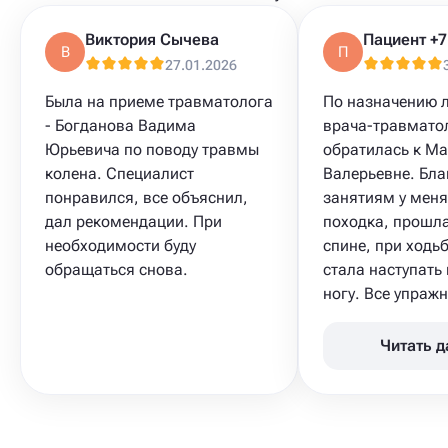
Виктория Сычева
В
П
27.01.2026
Была на приеме травматолога
По назначению 
- Богданова Вадима
врача-травмато
Юрьевича по поводу травмы
обратилась к М
колена. Специалист
Валерьевне. Бла
понравился, все объяснил,
занятиям у меня
дал рекомендации. При
походка, прошла
необходимости буду
спине, при ходь
обращаться снова.
стала наступать
ногу. Все упражн
Читать 