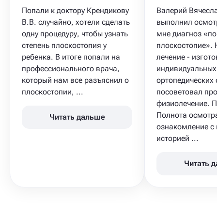
Попали к доктору Крендикову
Валерий Вячесл
В.В. случайно, хотели сделать
выполнил осмот
одну процедуру, чтобы узнать
мне диагноз «п
степень плоскостопия​ у
плоскостопие».
ребенка. В итоге попали на
лечение - изгот
профессионального врача,
индивидуальных
который нам все разъяснил о
ортопедических 
плоскостопии, ...
посоветовал пр
физиолечение. 
Полнота осмотр
Читать дальше
ознакомление с
историей ...
Читать 