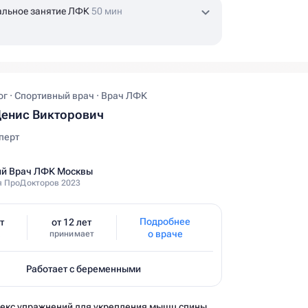
альное занятие ЛФК
50 мин
г · Спортивный врач · Врач ЛФК
енис Викторович
перт
й Врач ЛФК Москвы
 ПроДокторов 2023
Подробнее
т
от 12 лет
о враче
принимает
Работает с беременными
Комплекс упражнений для укрепления мышц спины и позвоночника от экспертов Ист Клиники