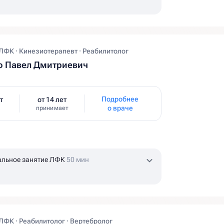
ЛФК · Кинезиотерапевт · Реабилитолог
о Павел Дмитриевич
Подробнее
т
от 14 лет
о враче
принимает
альное занятие ЛФК
50 мин
ЛФК · Реабилитолог · Вертебролог