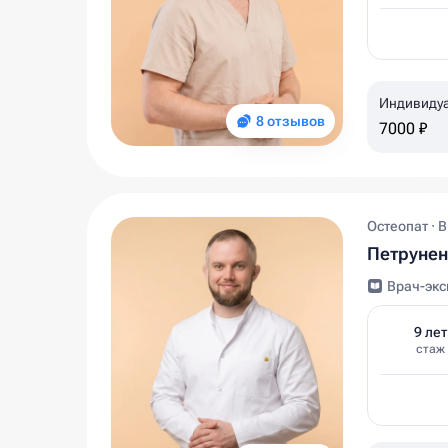
Индивиду
8 отзывов
7000 ₽
Остеопат · 
Петрунен
Врач-экс
9 лет
стаж