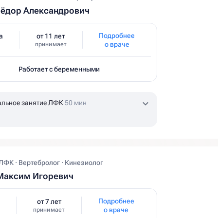
Фёдор Александрович
Подробнее
а
от 11 лет
о враче
принимает
Работает с беременными
альное занятие ЛФК
50 мин
ЛФК · Вертебролог · Кинезиолог
Максим Игоревич
Подробнее
от 7 лет
о враче
принимает