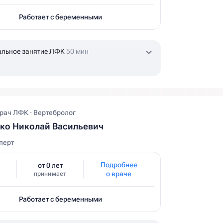
Работает с беременными
альное занятие ЛФК
50 мин
Врач ЛФК · Вертебролог
ко Николай Васильевич
перт
Подробнее
от 0 лет
о враче
принимает
Работает с беременными