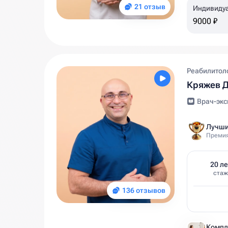
21 отзыв
Индивиду
9000 ₽
Реабилитоло
Кряжев Д
Врач-экс
Лучши
Премия
20 ле
стаж
136 отзывов