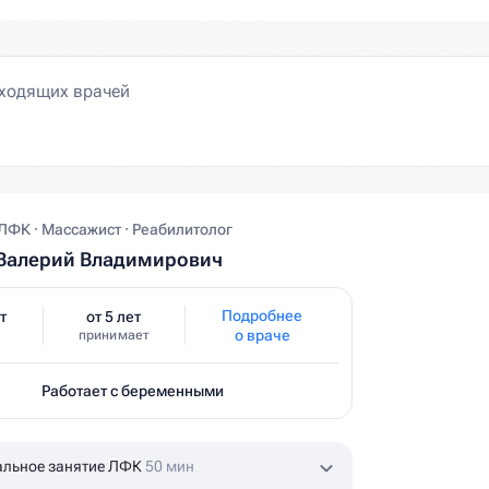
ЛФК · Массажист · Реабилитолог
 Валерий Владимирович
Подробнее
т
от 5 лет
о враче
принимает
Работает с беременными
альное занятие ЛФК
50 мин