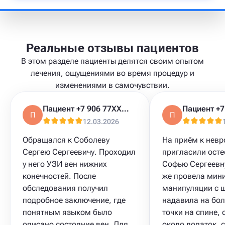
Реальные отзывы пациентов
В этом разделе пациенты делятся своим опытом
лечения, ощущениями во время процедур и
изменениями в самочувствии.
Пациент +7 906 77XXXXX
П
П
12.03.2026
Обращался к Соболеву
На приём к невр
Сергею Сергеевичу. Проходил
пригласили осте
у него УЗИ вен нижних
Софью Сергеевну
конечностей. После
же провела мин
обследования получил
манипуляции с 
подробное заключение, где
надавила на бо
понятным языком было
точки на спине,
описано состояние вен. Для
около лопаток, с