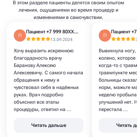
В этом разделе пациенты делятся своим опытом
лечения, ощущениями во время процедур и
изменениями в самочувствии.
Пациент +7 999 80XXXXX
П
П
13.09.2024
Хочу выразить искреннюю
Вывихнула ногу,
благодарность врачу
колено, которое
Баранову Алексею
когда-то с травм
Алексеевичу. С самого начала
травмпункте ме
обращения к нему я
больницы сказал
чувствовал себя в надёжных
норм, мажьте ма
руках. Врач подробно
неделю пробыла
объяснил все этапы
улучшений нет. 
процедуры, ответил на ...
перестала ...
Читать дальше
Читать 