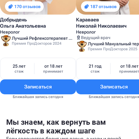
170 отзывов
187 отзывов
Добрыдень
Караваев
Ольга Анатольевна
Николай Николаевич
Невролог
Невролог
Ведущий врач
Лучший Рефлексотерапевт Санкт-Петербурга
Премия ПроДокторов 2024
Премия ПроДокторов 2025
25 лет
от 18 лет
21 год
от 18 лет
стаж
принимает
стаж
принимае
Записаться
Записаться
Ближайшая запись сегодня
Ближайшая запись сегодн
Мы знаем, как вернуть вам
лёгкость в каждом шаге
Если голеностоп болит уже давно, а мази и покой