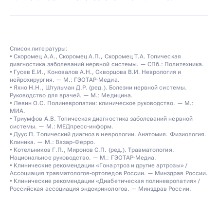
Список литературы:
• Скоромец А.А., Скоромец А.П., Скоромец Т.А. Топическая
диагностика заболеваний нервной системы. — СПб.: Политехника.
• Гусев Е.И., Коновалов А.Н., Скворцова В.И. Неврология и
нейрохирургия. — М.: ГЭОТАР-Медиа.
• Яхно Н.Н., Штульман Д.Р. (ред.). Болезни нервной системы.
Руководство для врачей. — М.: Медицина.
• Левин О.С. Полиневропатии: клиническое руководство. — М.:
МИА.
• Триумфов А.В. Топическая диагностика заболеваний нервной
системы. — М.: МЕДпресс-информ.
• Дуус П. Топический диагноз в неврологии. Анатомия. Физиология.
Клиника. — М.: Вазар-Ферро.
• Котельников Г.П., Миронов С.П. (ред.). Травматология.
Национальное руководство. — М.: ГЭОТАР-Медиа.
• Клинические рекомендации «Гонартроз и другие артрозы» /
Ассоциация травматологов-ортопедов России. — Минздрав России.
• Клинические рекомендации «Диабетическая полиневропатия» /
Российская ассоциация эндокринологов. — Минздрав России.