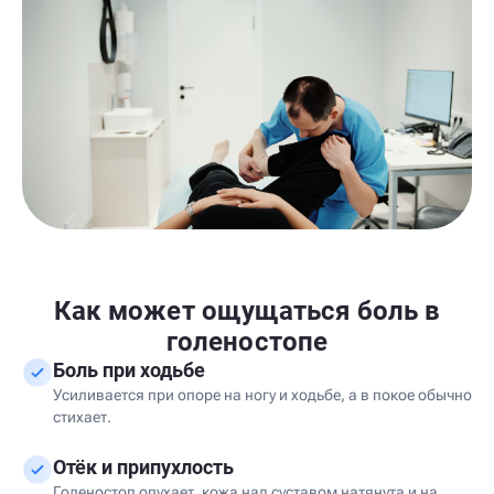
Как может ощущаться боль в
голеностопе
Боль при ходьбе
Усиливается при опоре на ногу и ходьбе, а в покое обычно
стихает.
Отёк и припухлость
Голеностоп опухает, кожа над суставом натянута и на