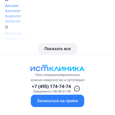
Алголог
Альголог
Андролог
Артролог
В
Вегетолог
Вертебролог
Вертеброневролог
Показать все
Вестибулолог
Висцеральный массажист
Висцеральный терапевт
Врач интегративной медицины
Врач ЛФК
Врач первичного приёма
Сеть специализированных
Врач УВТ
клиник неврологии и ортопедии
Врач УЗИ
+7 (495) 174-74-74
Врач ФРМ
Ежедневно с 08:00-21:00
Г
Записаться на приём
Гастроэнтеролог
Гастроэнтеролог-гепатолог
Гепатолог