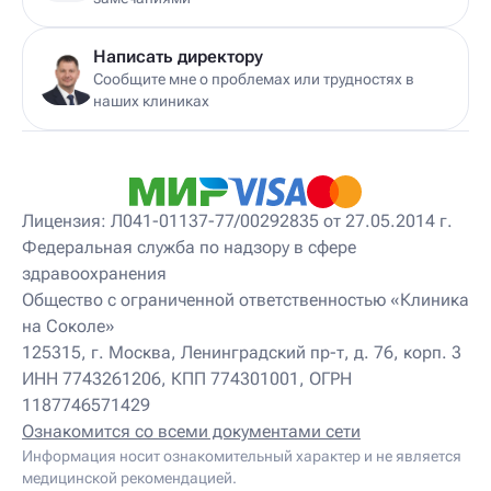
Детский диетолог
Детский инструктор ЛФК
Детский кинезиолог
Написать директору
Детский консультирующий врач ЛФК
Сообщите мне о проблемах или трудностях в
Детский мануальный терапевт
наших клиниках
Детский массажист
Детский невролог
Детский невролог-остеопат
Детский невропатолог
Детский нейропсихолог
Лицензия: Л041-01137-77/00292835 от 27.05.2014 г.
Детский нутрициолог
Федеральная служба по надзору в сфере
Детский ортопед
здравоохранения
Детский остеопат
Детский отоневролог
Общество с ограниченной ответственностью «Клиника
Детский подиатр
на Соколе»
Детский психиатр
125315, г. Москва, Ленинградский пр-т, д. 76, корп. 3
Детский психолог
ИНН 7743261206, КПП 774301001, ОГРН
Детский психотерапевт
1187746571429
Детский реабилитолог
Детский ревматолог
Ознакомится со всеми документами сети
Детский рефлексотерапевт
Информация носит ознакомительный характер и не является
Детский сомнолог
медицинской рекомендацией.