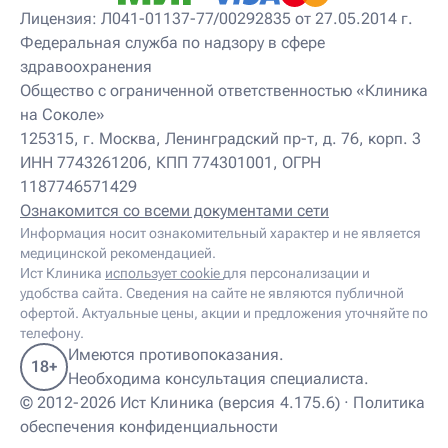
Детский нейропсихолог
Лицензия: Л041-01137-77/00292835 от 27.05.2014 г.
Детский нутрициолог
Федеральная служба по надзору в сфере
Детский ортопед
здравоохранения
Детский остеопат
Детский отоневролог
Общество с ограниченной ответственностью «Клиника
Детский подиатр
на Соколе»
Детский психиатр
125315, г. Москва, Ленинградский пр-т, д. 76, корп. 3
Детский психолог
ИНН 7743261206, КПП 774301001, ОГРН
Детский психотерапевт
1187746571429
Детский реабилитолог
Детский ревматолог
Ознакомится со всеми документами сети
Детский рефлексотерапевт
Информация носит ознакомительный характер и не является
Детский сомнолог
медицинской рекомендацией.
Детский спортивный врач
Ист Клиника
использует cookie
для персонализации и
Детский травматолог
удобства сайта. Сведения на сайте не являются публичной
Детский травматолог-ортопед
офертой. Актуальные цены, акции и предложения уточняйте по
Детский физиотерапевт
телефону.
Детский эндокринолог
Имеются противопоказания.
18+
Диабетолог
Необходима консультация специалиста.
Диетолог
© 2012-2026 Ист Клиника (версия 4.175.6) ·
Политика
И
обеспечения конфиденциальности
Иглорефлексотерапевт