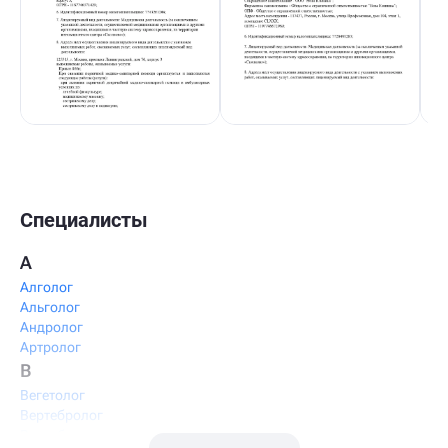
Специалисты
А
Алголог
Альголог
Андролог
Артролог
В
Вегетолог
Вертебролог
Вертеброневролог