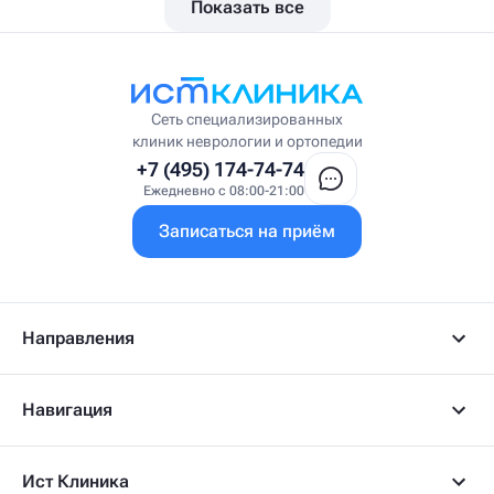
Показать все
Вестибулолог
Висцеральный массажист
Висцеральный терапевт
Врач интегративной медицины
Врач ЛФК
Врач первичного приёма
Сеть специализированных
Врач УВТ
клиник неврологии и ортопедии
Врач УЗИ
+7 (495) 174-74-74
Врач ФРМ
Ежедневно с 08:00-21:00
Г
Записаться на приём
Гастроэнтеролог
Гастроэнтеролог-гепатолог
Гепатолог
Гериатр
Геронтолог
Направления
Гинеколог
Гинеколог-эндокринолог
Гипнотерапевт
Навигация
Гирудолог
Гирудотерапевт
Д
Ист Клиника
Дерматовенеролог