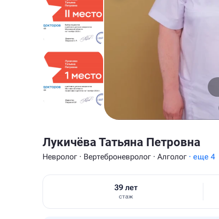
Лукичёва Татьяна Петровна
Невролог · Вертеброневролог · Алголог
· еще 4
39 лет
стаж