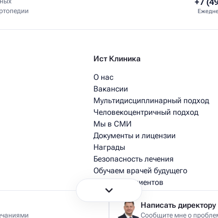
+7 (4
нных
ортопедии
Ежедне
Ист Клиника
О нас
Вакансии
Мультидисциплинарный подход
Человекоцентричный подход
Мы в СМИ
Документы и лицензии
Награды
Безопасность лечения
Обучаем врачей будущего
Истории пациентов
Истории из практики врачей
Написать директору
ечаниями
Сообщите мне о проблем