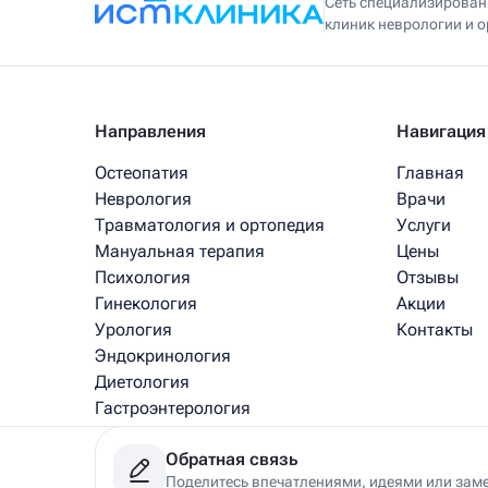
Сеть специализирова
клиник неврологии и 
Направления
Навигация
Остеопатия
Главная
Неврология
Врачи
Травматология и ортопедия
Услуги
Мануальная терапия
Цены
Психология
Отзывы
Гинекология
Акции
Урология
Контакты
Эндокринология
Диетология
Гастроэнтерология
Медицинский массаж
Обратная связь
Рефлексотерапия
Поделитесь впечатлениями, идеями или зам
Физиотерапия