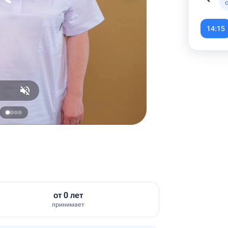
Item
1
14:15
of
6
от 0 лет
принимает