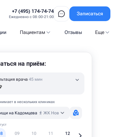
+7 (495) 174-74-74
Записаться
Ежедневно с 08:00-21:00
ции
Пациентам
Отзывы
Еще
аться на приём:
льтация врача
45 мин
₽
нимает в нескольких клиниках
ищи на Кадомцева
ЖК Новое Медведково
густ
08
09
10
11
12
13
14
1