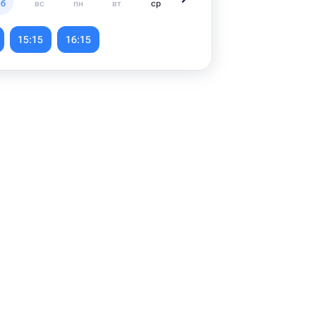
сб
вс
пн
вт
ср
чт
пт
с
15:15
16:15