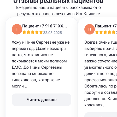
Отзывы реальных пациентов
Ежедневно наши пациенты рассказывают о
результатах своего лечения в Ист Клинике
Пациент +7 916 71XXXXX
П
П
22.08.2025
Хожу к Нине Сергеевне уже не
Всегда очень тщ
первый год. Даже несмотря
выбираю врача 
на то, что клиника не
гинеколога, име
покрывается моим полисом
важно сочетани
ДМС. До Нины Сергеевны
уважительного 
посещала множество
деликатного под
гинекологов, которые не
профессионализ
могли ...
Обратилась по 
подруги и остал
довольная. Кли
Читать дальше
красивая, ...