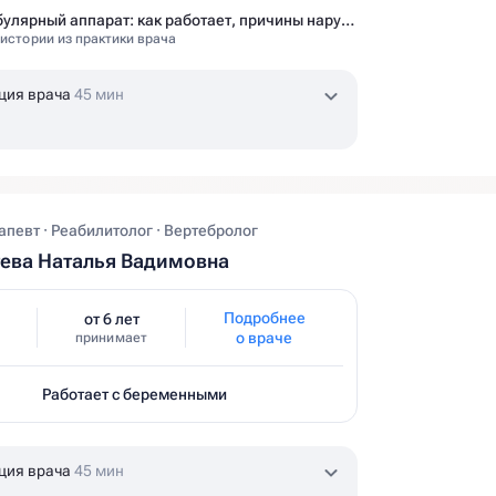
Вестибулярный аппарат: как работает, причины нарушений и как тренировать?
 истории из практики врача
ция врача
45 мин
певт · Реабилитолог · Вертебролог
ева Наталья Вадимовна
Подробнее
от 6 лет
о враче
принимает
Работает с беременными
ция врача
45 мин