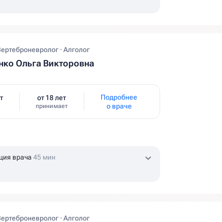
Вертеброневролог · Алголог
ко Ольга Викторовна
Подробнее
т
от 18 лет
о враче
принимает
ция врача
45 мин
Вертеброневролог · Алголог