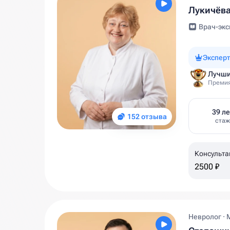
Лукичёва
Врач-экс
Эксперт
Лучши
Премия
39 ле
152 отзыва
стаж
Консульта
2500 ₽
Невролог · 