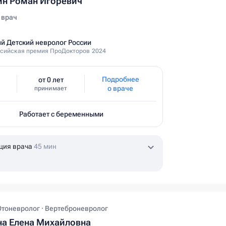
ин Роман Игоревич
 врач
й Детский невролог России
сийская премия ПроДокторов 2024
Подробнее
от 0 лет
о враче
принимает
Работает с беременными
ция врача
45 мин
Отоневролог · Вертеброневролог
а Елена Михайловна