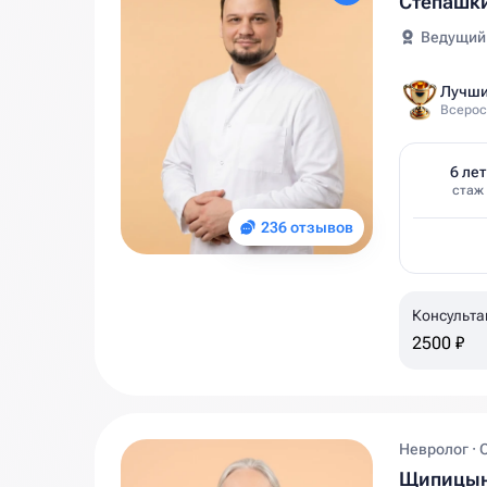
Степашк
Ведущий
Лучши
Всерос
6 лет
стаж
236 отзывов
Консульта
2500 ₽
Невролог · 
Щипицын