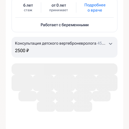
Подробнее
6 лет
от 0 лет
о враче
стаж
принимает
Работает с беременными
Консультация детского вертеброневролога
45
мин
2500 ₽