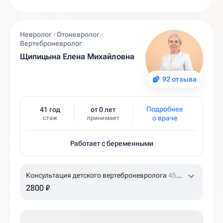
Невролог · Отоневролог ·
Вертеброневролог
Щипицына Елена Михайловна
92 отзыва
Подробнее
41 год
от 0 лет
о враче
стаж
принимает
Работает с беременными
Консультация детского вертеброневролога
45
мин
2800 ₽