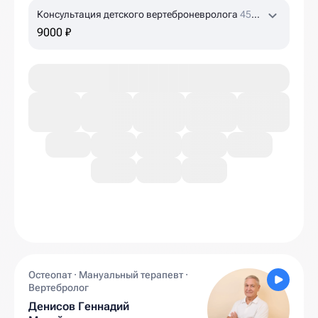
Консультация детского вертеброневролога
45
мин
9000 ₽
Остеопат · Мануальный терапевт ·
Вертебролог
Денисов Геннадий