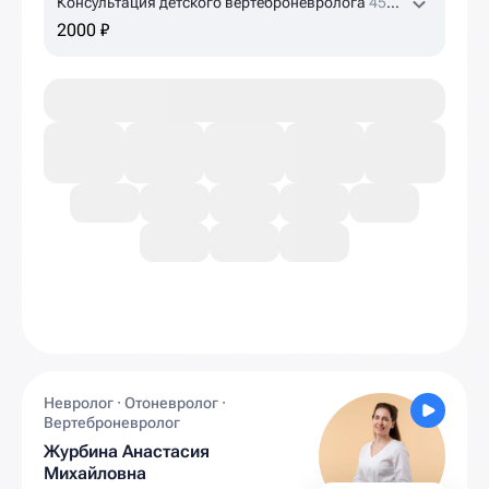
Консультация детского вертеброневролога
45
мин
2000 ₽
Невролог · Отоневролог ·
Вертеброневролог
Журбина Анастасия
Михайловна