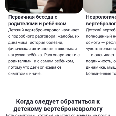
Первичная беседа с
Неврологич
родителями и ребёнком
вертеброло
Детский вертеброневролог начинает
Детский верте
с подробного разговора: жалобы, их
полноценный н
динамика, история болезни,
осмотр — рефл
физическая активность и школьная
чувствительно
нагрузка ребёнка. Разговаривает и с
— и оценивает 
родителями, и с самим ребёнком,
подвижность, о
потому что дети описывают
динамике, мыш
симптомы иначе.
болезненные то
Когда следует обратиться к
детскому вертеброневрологу
Есть симптомы, которые не стоит списывать на рост и