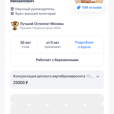
Михайлович
184 отзыва
Научный руководитель
Врач высшей категории
Лучший Остеопат Москвы
Премия ПроДокторов 2024
Подробнее
50 лет
от 0 лет
о враче
стаж
принимает
Работает с беременными
Консультация детского вертеброневролога
15
мин
25000 ₽