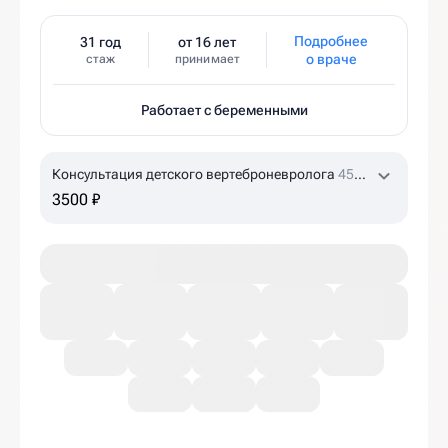
Подробнее
31 год
от 16 лет
о враче
стаж
принимает
Работает с беременными
Консультация детского вертеброневролога
45
мин
3500 ₽