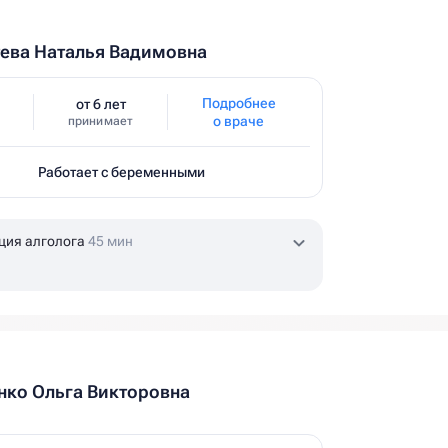
ева Наталья Вадимовна
Подробнее
от 6 лет
о враче
принимает
Работает с беременными
ция алголога
45 мин
ко Ольга Викторовна