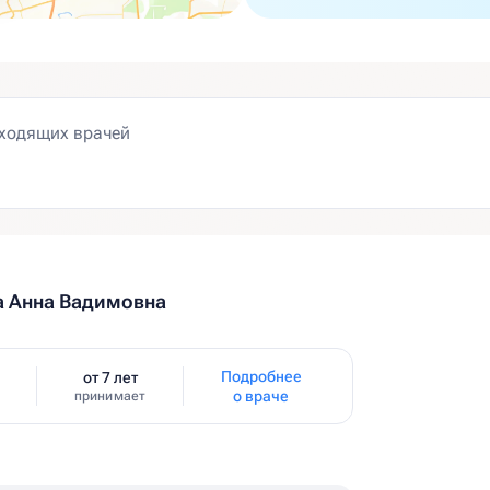
а Анна Вадимовна
Подробнее
от 7 лет
о враче
принимает