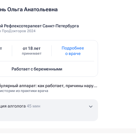
ь Ольга Анатольевна
й Рефлексотерапевт Санкт-Петербурга
 ПроДокторов 2024
Подробнее
т
от 18 лет
о враче
принимает
Работает с беременными
Вестибулярный аппарат: как работает, причины нарушений и как тренировать?
 истории из практики врача
ция алголога
45 мин