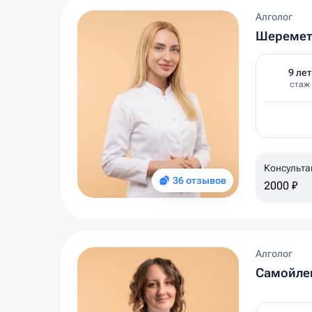
Алголог
Шеремет
9 лет
стаж
Консульта
36 отзывов
2000 ₽
Алголог
Самойлен