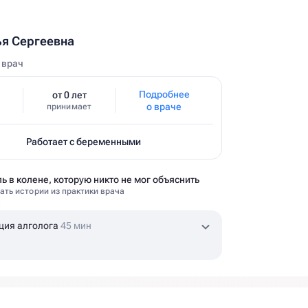
я Сергеевна
 врач
Подробнее
от 0 лет
о враче
принимает
Работает с беременными
ь в колене, которую никто не мог объяснить
ать истории из практики врача
ция алголога
45 мин