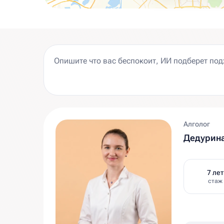
Алголог
Дедурин
7 лет
стаж