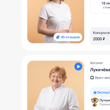
18 ле
стаж
Консульта
45 отзывов
2000 ₽
Алголог
Лукичёва
Врач-экс
Эксперт
Лучши
Премия