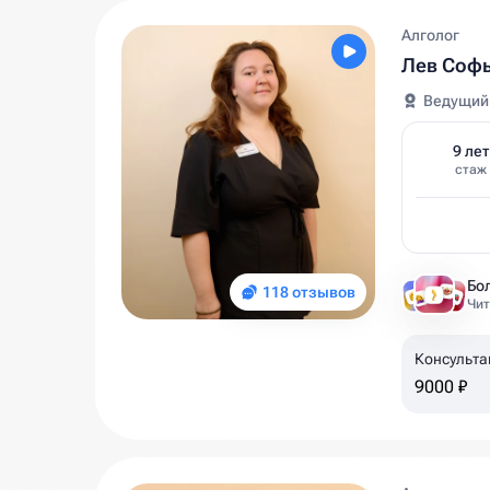
Алголог
Лев Софь
Ведущий
9 лет
стаж
Бол
118 отзывов
Чит
Консульта
9000 ₽