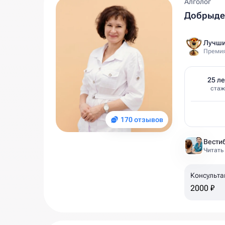
Алголог
Добрыден
Лучши
Премия
25 ле
стаж
170 отзывов
Читать
Консульта
2000 ₽