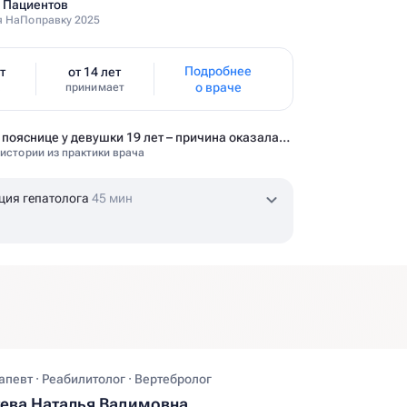
 Пациентов
 НаПоправку 2025
Подробнее
т
от 14 лет
о враче
принимает
Боль в пояснице у девушки 19 лет – причина оказалась в желчном пузыре
 истории из практики врача
ция гепатолога
45 мин
певт · Реабилитолог · Вертебролог
ева Наталья Вадимовна