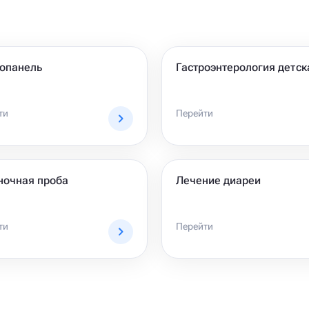
ропанель
Гастроэнтерология детск
ти
Перейти
ночная проба
Лечение диареи
ти
Перейти