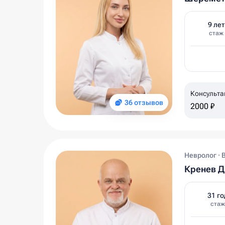
9 лет
стаж
Консульта
36 отзывов
2000 ₽
Невролог · 
Кренев 
31 го
стаж