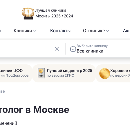
Лучшая клиника
Москвы 2025 • 2024
ы
Клиники
Контакты
О клинике
Ак
Выберите клинику
Все клиники
 клиник ЦФО
Лучший медцентр 2025
Хорошее 
сии ПроДокторов
по версии 2ГИС
по версии 
кве
толог в Москве
менений