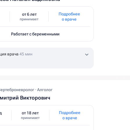
Подробнее
от 6 лет
о враче
принимает
Работает с беременными
ция врача
45 мин
Вертеброневролог · Алголог
Дмитрий Викторович
Подробнее
д
от 18 лет
о враче
принимает