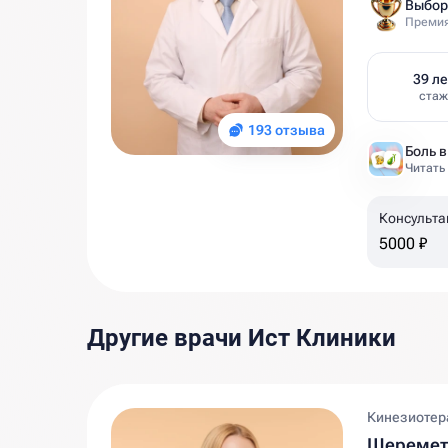
Выбор
Премия
39 ле
стаж
193 отзыва
Читать
Консульта
5000 ₽
Другие врачи Ист Клиники
Кинезиотера
Шеремет