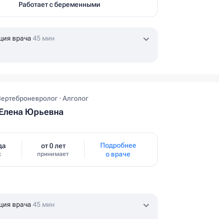
Работает с беременными
ция врача
45 мин
Вертеброневролог · Алголог
Елена Юрьевна
Подробнее
да
от 0 лет
о враче
ж
принимает
ция врача
45 мин