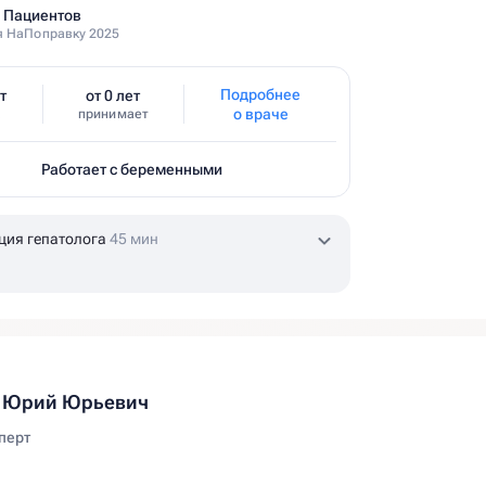
 Пациентов
 НаПоправку 2025
Подробнее
т
от 0 лет
о враче
принимает
Работает с беременными
ция гепатолога
45 мин
 Юрий Юрьевич
перт