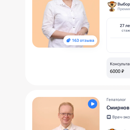
Выбор
Премия
27 ле
стаж
163 отзыва
Консульта
6000 ₽
Гепатолог
Смирнов
Врач-экс