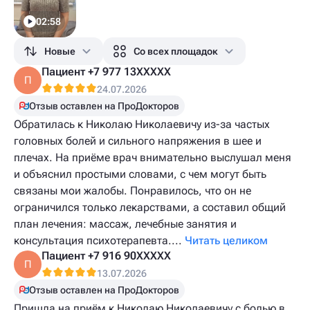
02:58
Новые
Со всех площадок
Пациент +7 977 13XXXXX
П
24.07.2026
Отзыв оставлен на ПроДокторов
Обратилась к Николаю Николаевичу из-за частых
головных болей и сильного напряжения в шее и
плечах. На приёме врач внимательно выслушал меня
и объяснил простыми словами, с чем могут быть
связаны мои жалобы. Понравилось, что он не
ограничился только лекарствами, а составил общий
план лечения: массаж, лечебные занятия и
консультация психотерапевта....
Читать целиком
Пациент +7 916 90XXXXX
П
13.07.2026
Отзыв оставлен на ПроДокторов
Пришла на приём к Николаю Николаевичу с болью в