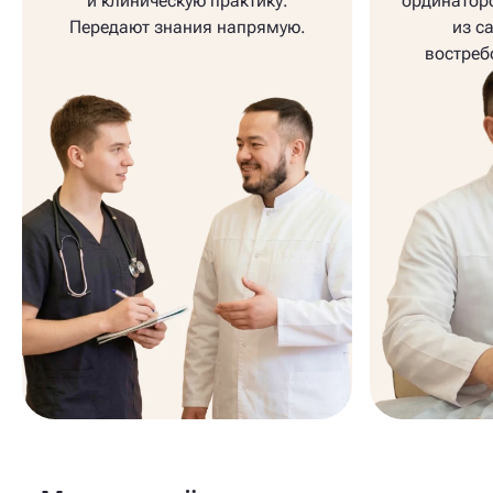
и клиническую практику.
ординатор
Передают знания напрямую.
из с
востреб