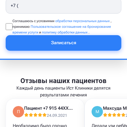
Соглашаюсь с условиями
обработки персональных данных
,
принимаю
Пользовательское соглашение на бронирование
времени услуги
и
политику обработки данных
.
Записаться
Отзывы наших пациентов
Каждый день пациенты Ист Клиники делятся
результатами лечения
Пациент +7 915 44XXXXX
П
М
24.09.2021
Необходимо было срочно
Делали узи ребё