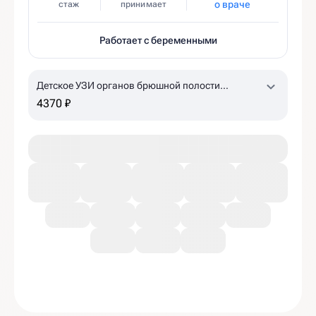
о враче
стаж
принимает
Работает с беременными
Детское УЗИ органов брюшной полости
(комплексное)
4370 ₽