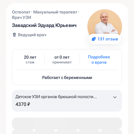
Остеопат · Мануальный терапевт ·
Врач УЗИ
Завадский Эдуард Юрьевич
Ведущий врач
131 отзыв
Подробнее
20 лет
от 0 лет
о враче
стаж
принимает
Работает с беременными
Детское УЗИ органов брюшной полости
(комплексное)
4370 ₽