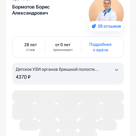
Бормотов Борис
Александрович
28 отзывов
Подробнее
28 лет
от 0 лет
о враче
стаж
принимает
Детское УЗИ органов брюшной полости
(комплексное)
4370 ₽