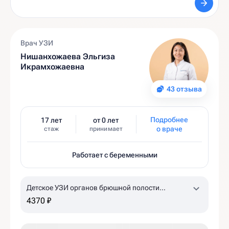
Врач УЗИ
Нишанхожаева Эльгиза
Икрамхожаевна
43 отзыва
Подробнее
17 лет
от 0 лет
о враче
стаж
принимает
Работает с беременными
Детское УЗИ органов брюшной полости
(комплексное)
4370 ₽