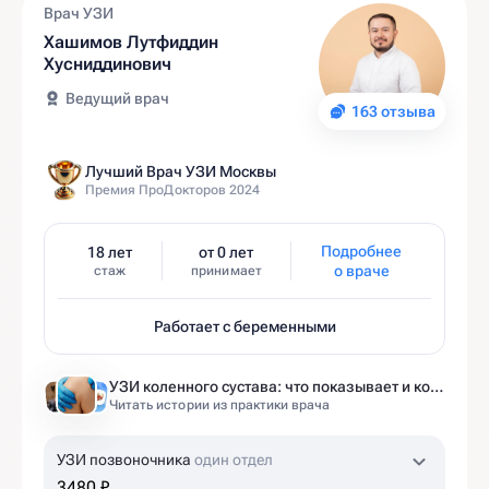
Врач УЗИ
Хашимов Лутфиддин
Хусниддинович
Ведущий врач
163 отзыва
Лучший Врач УЗИ Москвы
Премия ПроДокторов 2024
Подробнее
18 лет
от 0 лет
о враче
стаж
принимает
Работает с беременными
УЗИ коленного сустава: что показывает и когда назначают
Читать истории из практики врача
УЗИ позвоночника
один отдел
3480 ₽