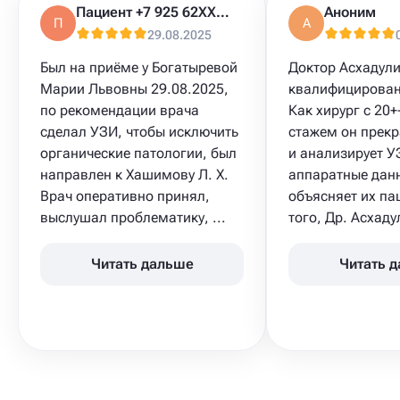
Пациент +7 925 62XXXXX
Аноним
П
А
29.08.2025
Был на приёме у Богатыревой
Доктор Асхадул
Марии Львовны 29.08.2025,
квалифицирован
по рекомендации врача
Как хирург с 20
сделал УЗИ​, чтобы исключить
стажем он прекр
органические патологии, был
и анализирует У
направлен к Хашимову Л. Х.
аппаратные дан
Врач оперативно принял,
объясняет их па
выслушал проблематику, ...
того, Др. Асхадул
Читать дальше
Читать 