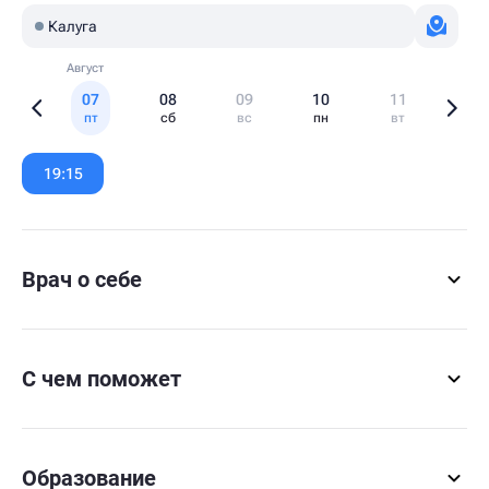
Калуга
Август
07
08
09
10
11
пт
сб
вс
пн
вт
Item
1
19:15
of
6
Врач о себе
С чем поможет
Образование