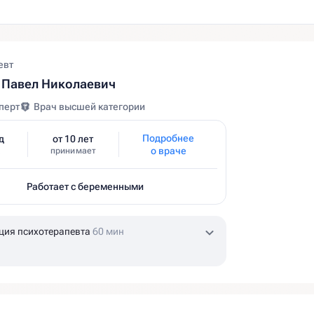
евт
 Павел Николаевич
перт
Врач высшей категории
Подробнее
д
от 10 лет
о враче
принимает
Работает с беременными
ция психотерапевта
60 мин