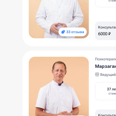
стаж
Консульта
33 отзыва
6000 ₽
Психотерап
Марзага
Ведущий 
37 ле
стаж
Консульта