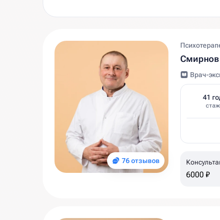
Психотерап
Смирнов
Врач-экс
41 го
стаж
76 отзывов
Консульта
6000 ₽