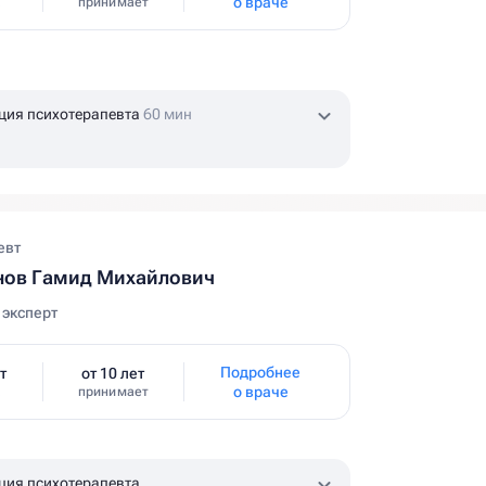
о враче
принимает
ция психотерапевта
60 мин
евт
нов Гамид Михайлович
эксперт
Подробнее
т
от 10 лет
о враче
принимает
ция психотерапевта