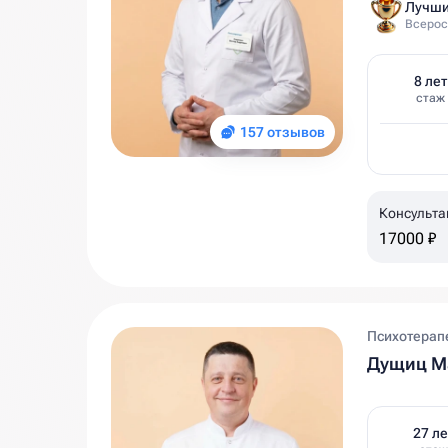
Лучши
Всерос
8 лет
стаж
157 отзывов
Консульта
17000 ₽
Психотерап
Дущиц М
27 ле