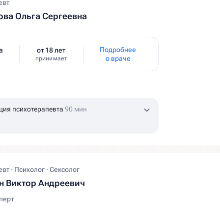
евт
ва Ольга Сергеевна
Подробнее
а
от 18 лет
о враче
принимает
ция психотерапевта
90 мин
вт · Психолог · Сексолог
н Виктор Андреевич
перт