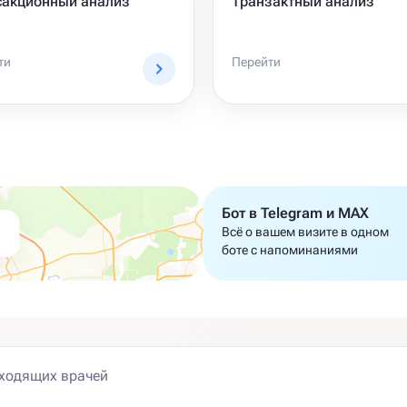
сакционный анализ
Транзактный анализ
ти
Перейти
Бот в Telegram и MAX
Всё о вашем визите в одном
боте с напоминаниями