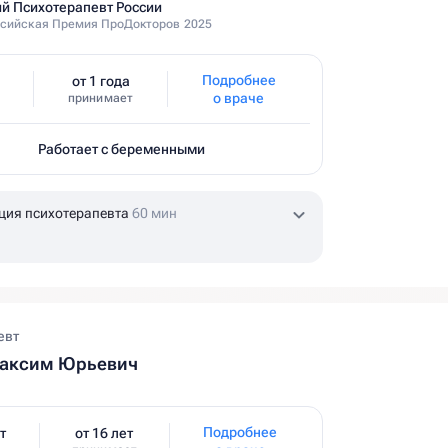
й Психотерапевт России
сийская Премия ПроДокторов 2025
Подробнее
от 1 года
о враче
принимает
Работает с беременными
ция психотерапевта
60 мин
евт
аксим Юрьевич
Подробнее
т
от 16 лет