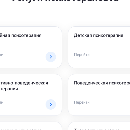
йная психотерапия
Детская психотерапия
ти
Перейти
итивно-поведенческая
Поведенческая психотер
отерапия
ти
Перейти