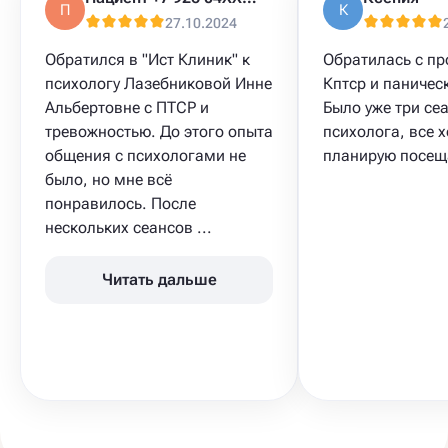
П
К
27.10.2024
Обратился в "Ист Клиник" к
Обратилась с п
психологу Лазебниковой Инне
Кптср и паническ
Альбертовне с ПТСР и
Было уже три сеа
тревожностью. До этого опыта
психолога, все 
общения с психологами не
планирую посещ
было, но мне всё
понравилось. После
нескольких сеансов ...
Читать дальше