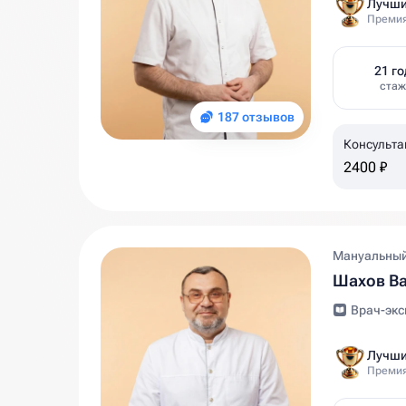
Лучши
Премия
21 го
стаж
187 отзывов
Консульта
мин
2400 ₽
Мануальный
Шахов Ва
Врач-экс
Лучши
Премия