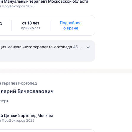
й Мануальный терапевт Московской области
 ПроДокторов 2025
Подробнее
д
от 18 лет
о враче
принимает
ция мануального терапевта-ортопеда
45
 терапевт-ортопед
лерий Вячеславович
перт
й Детский ортопед Москвы
 ПроДокторов 2025