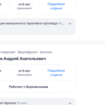
Подробнее
т
от 6 лет
о враче
принимает
ция мануального терапевта-ортопеда
45
терапевт · Вертебролог · Алголог
в Андрей Анатольевич
Подробнее
т
от 0 лет
о враче
принимает
Работает с беременными
ая терапия
50 мин