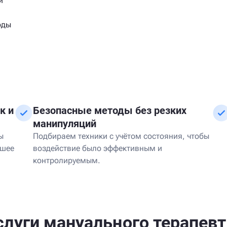
и
оды
к и
Безопасные методы без резких
манипуляций
ы
Подбираем техники с учётом состояния, чтобы
йшее
воздействие было эффективным и
контролируемым.
слуги мануального терапевт