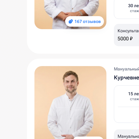
30 ле
стаж
167 отзывов
Консульта
мин
5000 ₽
Мануальный 
Курчевне
15 ле
стаж
Мануальн