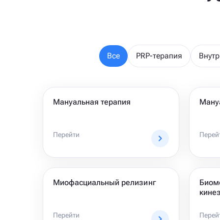
Все
PRP-терапия
Внутр
Мануальная терапия
Ману
Перейти
Перей
Миофасциальный релизинг
Биом
кине
Перейти
Перей