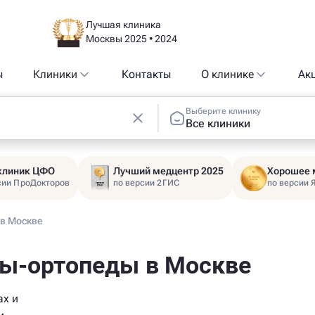
Лучшая клиника
Москвы 2025 • 2024
ы
Клиники
Контакты
О клинике
Ак
Выберите клинику
Все клиники
 клиник ЦФО
Лучший медцентр 2025
Хорошее 
сии ПроДокторов
по версии 2ГИС
по версии 
в Москве
ы-ортопеды в Москве
ах и