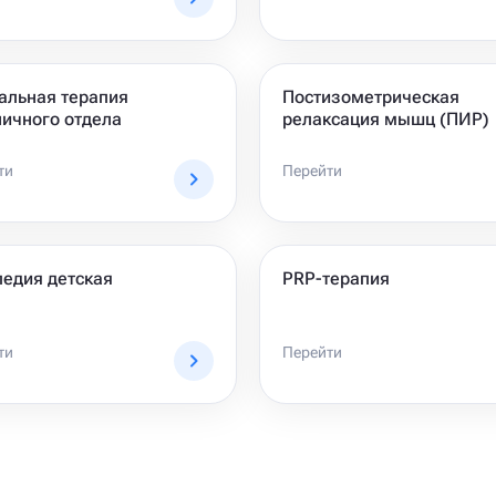
альная терапия
Постизометрическая
ичного отдела
релаксация мышц (ПИР)
ти
Перейти
едия детская
PRP-терапия
ти
Перейти