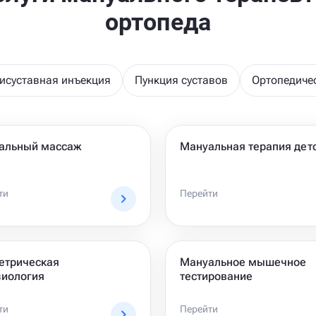
ортопеда
исуставная инъекция
Пункция суставов
Ортопедичес
альный массаж
Мануальная терапия дет
ти
Перейти
етрическая
Мануальное мышечное
зиология
тестирование
ти
Перейти