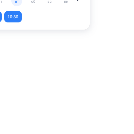
чт
пт
сб
вс
пн
вт
ср
чт
10:30