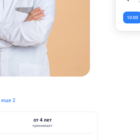
Item
1
10:00
of
6
 еще 2
от 4 лет
принимает