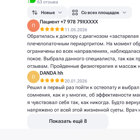
63 отзыва
Новые
Со всех площадок
Пациент +7 978 79XXXXX
П
11.05.2026
Обратилась к доктору с диагнозом «застарела
плечелопаточным периартритом. На момент об
ограничены во всех направлениях, наблюдалас
покое. Выбрала данного специалиста, так как 
отзывам. Пройденные физиотерапия и массаж н
DANDA hh
D
20.01.2026
Решил в первый раз пойти к остеопату и выбра
сомнения, как и у многих, об эффективности ма
я чувствовал себя так, как никогда. Будто верну
напряжено от всей этой жизненной суеты. Врач 
Показать ещё 8