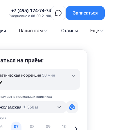
+7 (495) 174-74-74
Записаться
Ежедневно с 08:00-21:00
ции
Пациентам
Отзывы
Еще
аться на приём:
патическая коррекция
50 мин
₽
нимает в нескольких клиниках
околамская
350 м
густ
06
07
08
09
10
11
12
1