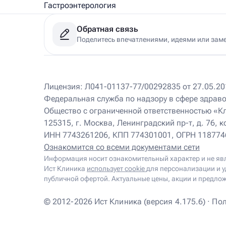
Гастроэнтерология
Медицинский массаж
Обратная связь
Рефлексотерапия
Поделитесь впечатлениями, идеями или зам
Физиотерапия
Клиники
Лицензия: Л041-01137-77/00292835 от 27.05.201
Федеральная служба по надзору в сфере здрав
Ист Клиника на Соколе
220 м
Общество с ограниченной ответственностью «К
Москва, Ленинградский пр-т, д.76, корп. 3
Пн – Вс 9.00 – 21.00
125315, г. Москва, Ленинградский пр-т, д. 76, к
+7 (495) 174-74-74
ИНН 7743261206, КПП 774301001, ОГРН 11877
Ознакомится со всеми документами сети
Ист Клиника на Беляево
100 м
Информация носит ознакомительный характер и не яв
Москва, ул. Профсоюзная, д. 104
Ист Клиника
использует cookie
для персонализации и у
Пн – Вс 9.00 – 21.00
публичной офертой. Актуальные цены, акции и предлож
+7 (495) 174-74-74
© 2012-2026 Ист Клиника (версия 4.175.6) ·
Пол
Ист Клиника в Одинцово
19 мин.
Одинцово, ул. Маршала Толубко, д. 3, стр. 1