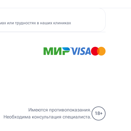
ах или трудностях в наших клиниках
Ист Клиника в Черемушках
500 м
. Гарибальди, 19А
Вт – Сб 9.00 – 21.00; Вс, Пн – выходной
+7 (495) 174-74-74
Ист Клиника на Вавиловской
300 м
. Панфёрова, д. 7, к. 2
Сб–Вт, Чт 9.00 – 21.00; Ср, Пт – выходной
+7 (495) 174-74-74
Имеются противопоказания.
18+
Необходима консультация специалиста.
Ист Клиника в Долгопрудном
500 м
лгопрудный, ул. Комсомольская, 9А