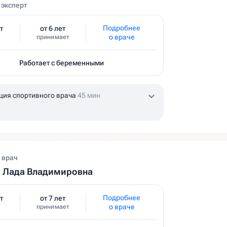
эксперт
Подробнее
т
от 6 лет
о враче
принимает
Работает с беременными
ция спортивного врача
45 мин
 врач
а Лада Владимировна
Подробнее
т
от 7 лет
о враче
принимает