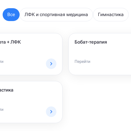
Все
ЛФК и спортивная медицина
Гимнастика
рта + ЛФК
Бобат-терапия
ти
Перейти
астика
ти