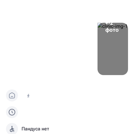
+-2
фото
Пандуса нет