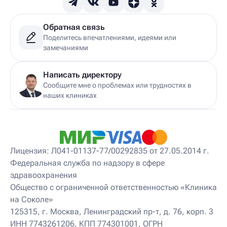
Детский гинеколог
Детский гинеколог-эндокринолог
Детский гирудотерапевт
Обратная связь
Детский дерматовенеролог
Поделитесь впечатлениями, идеями или
Детский дерматолог
замечаниями
Детский диетолог
Детский инструктор ЛФК
Детский кинезиолог
Написать директору
Детский консультирующий врач ЛФК
Сообщите мне о проблемах или трудностях в
Детский мануальный терапевт
наших клиниках
Детский массажист
Детский невролог
Детский невролог-остеопат
Детский невропатолог
Детский нейропсихолог
Лицензия: Л041-01137-77/00292835 от 27.05.2014 г.
Детский нутрициолог
Федеральная служба по надзору в сфере
Детский ортопед
здравоохранения
Детский остеопат
Детский отоневролог
Общество с ограниченной ответственностью «Клиника
Детский подиатр
на Соколе»
Детский психиатр
125315, г. Москва, Ленинградский пр-т, д. 76, корп. 3
Детский психолог
ИНН 7743261206, КПП 774301001, ОГРН
Детский психотерапевт