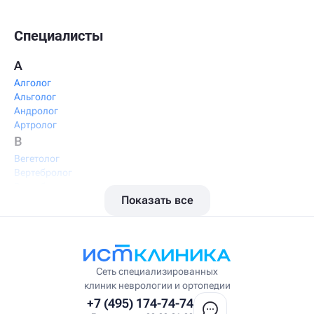
Специалисты
А
Алголог
Альголог
Андролог
Артролог
В
Вегетолог
Вертебролог
Вертеброневролог
Показать все
Вестибулолог
Висцеральный массажист
Висцеральный терапевт
Врач интегративной медицины
Врач ЛФК
Врач первичного приёма
Сеть специализированных
Врач УВТ
клиник неврологии и ортопедии
Врач УЗИ
+7 (495) 174-74-74
Врач ФРМ