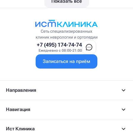
Показать все
Вестибулолог
Висцеральный массажист
Висцеральный терапевт
Врач интегративной медицины
Врач ЛФК
Врач первичного приёма
Сеть специализированных
Врач УВТ
клиник неврологии и ортопедии
Врач УЗИ
+7 (495) 174-74-74
Врач ФРМ
Ежедневно с 08:00-21:00
Г
Записаться на приём
Гастроэнтеролог
Гастроэнтеролог-гепатолог
Гепатолог
Гериатр
Геронтолог
Направления
Гинеколог
Гинеколог-эндокринолог
Гипнотерапевт
Навигация
Гирудолог
Гирудотерапевт
Д
Ист Клиника
Дерматовенеролог