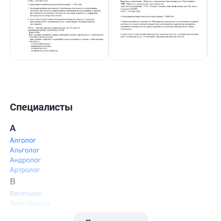
Специалисты
А
Алголог
Альголог
Андролог
Артролог
В
Вегетолог
Вертебролог
Вертеброневролог