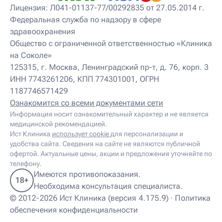
Детский нейропсихолог
Лицензия: Л041-01137-77/00292835 от 27.05.2014 г.
Детский нутрициолог
Федеральная служба по надзору в сфере
Детский ортопед
здравоохранения
Детский остеопат
Детский отоневролог
Общество с ограниченной ответственностью «Клиника
Детский подиатр
на Соколе»
Детский психиатр
125315, г. Москва, Ленинградский пр-т, д. 76, корп. 3
Детский психолог
ИНН 7743261206, КПП 774301001, ОГРН
Детский психотерапевт
1187746571429
Детский реабилитолог
Детский ревматолог
Ознакомится со всеми документами сети
Детский рефлексотерапевт
Информация носит ознакомительный характер и не является
Детский сомнолог
медицинской рекомендацией.
Детский спортивный врач
Ист Клиника
использует cookie
для персонализации и
Детский травматолог
удобства сайта. Сведения на сайте не являются публичной
Детский травматолог-ортопед
офертой. Актуальные цены, акции и предложения уточняйте по
Детский физиотерапевт
телефону.
Детский эндокринолог
Имеются противопоказания.
18+
Диабетолог
Необходима консультация специалиста.
Диетолог
© 2012-2026 Ист Клиника (версия 4.175.9) ·
Политика
И
обеспечения конфиденциальности
Иглорефлексотерапевт