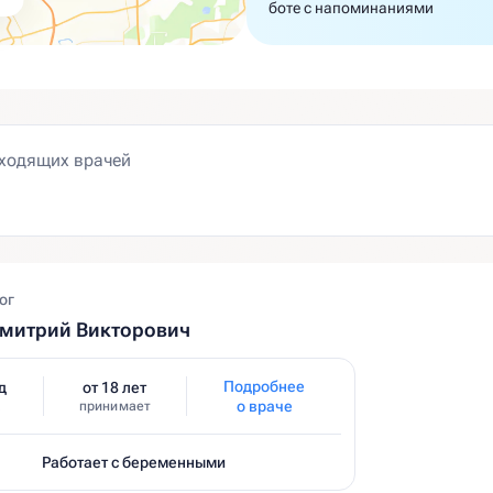
боте с напоминаниями
ог
Дмитрий Викторович
Подробнее
д
от 18 лет
о враче
принимает
Работает с беременными