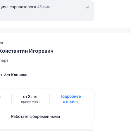
ция невропатолога
45 мин
ог
Константин Игоревич
перт
я Ист Клиники
Подробнее
т
от 3 лет
о враче
принимает
Работает с беременными