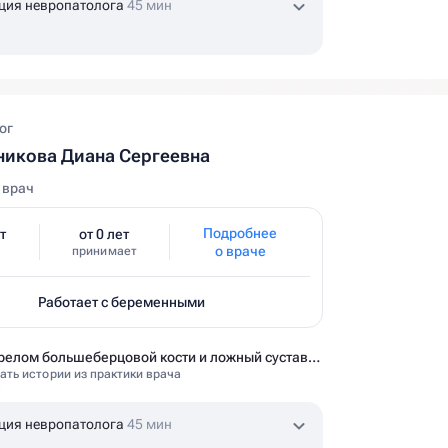
ция невропатолога
45 мин
ог
икова Диана Сергеевна
 врач
Подробнее
т
от 0 лет
о враче
принимает
Работает с беременными
Перелом большеберцовой кости и ложный сустав: моя история восстановления длиной в полтора года
ать истории из практики врача
ция невропатолога
45 мин