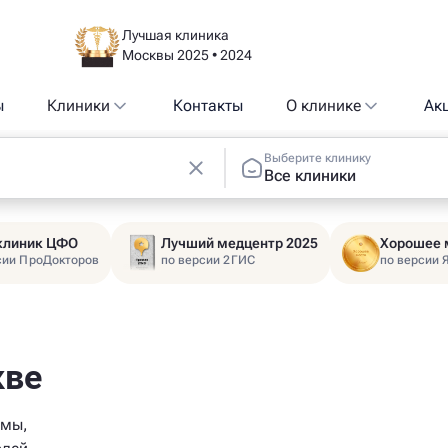
Лучшая клиника
Москвы 2025 • 2024
ы
Клиники
Контакты
О клинике
Ак
Выберите клинику
Все клиники
 клиник ЦФО
Лучший медцентр 2025
Хорошее 
сии ПроДокторов
по версии 2ГИС
по версии 
кве
емы,