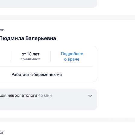
ог
Людмила Валерьевна
Подробнее
от 18 лет
о враче
принимает
Работает с беременными
ция невропатолога
45 мин
ог