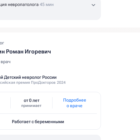
ция невропатолога
45 мин
ог
ин Роман Игоревич
 врач
й Детский невролог России
сийская премия ПроДокторов 2024
Подробнее
от 0 лет
о враче
принимает
Работает с беременными