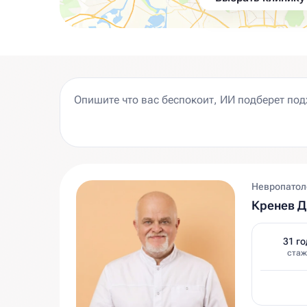
Невропатол
Кренев 
31 го
стаж