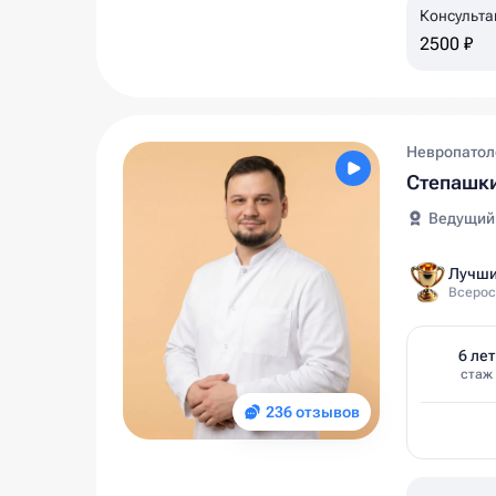
Консульта
2500 ₽
Невропатол
Степашк
Ведущий
Лучши
Всерос
6 лет
стаж
236 отзывов