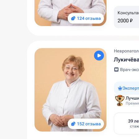
Консульта
124 отзыва
2000 ₽
Невропатол
Лукичёва
Врач-экс
Эксперт
Лучши
Премия
39 ле
152 отзыва
стаж