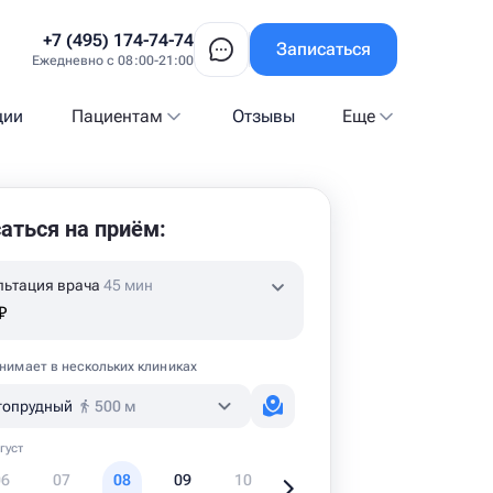
+7 (495) 174-74-74
Записаться
Ежедневно с 08:00-21:00
ции
Пациентам
Отзывы
Еще
аться на приём:
льтация врача
45 мин
₽
нимает в нескольких клиниках
гопрудный
500 м
густ
06
07
08
09
10
11
12
1