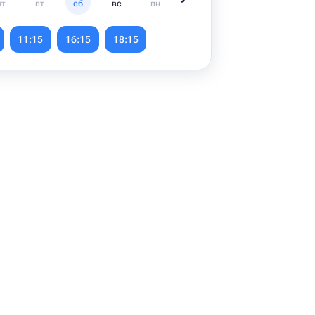
чт
пт
сб
вс
пн
вт
ср
чт
11:15
16:15
18:15