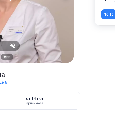
Item
1
10:15
of
6
на
ще 6
от 14 лет
принимает