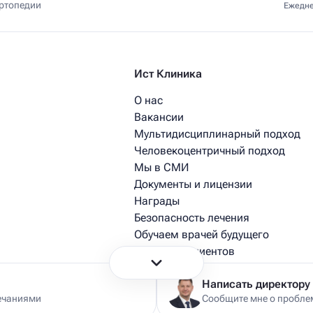
ортопедии
Ежедне
Ист Клиника
О нас
Вакансии
Мультидисциплинарный подход
Человекоцентричный подход
Мы в СМИ
Документы и лицензии
Награды
Безопасность лечения
Обучаем врачей будущего
Истории пациентов
Истории из практики врачей
Написать директору
ечаниями
Сообщите мне о проблем