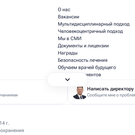
О нас
Вакансии
Мультидисциплинарный подход
Человекоцентричный подход
Мы в СМИ
Документы и лицензии
Награды
Безопасность лечения
Обучаем врачей будущего
Истории пациентов
Истории из практики врачей
Написать директору
ечаниями
Сообщите мне о проблем
4 г.
оохранения
Ист Клиника на Университете
470 м