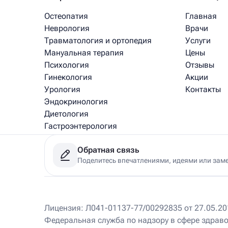
Остеопатия
Главная
Неврология
Врачи
Травматология и ортопедия
Услуги
Мануальная терапия
Цены
Психология
Отзывы
Гинекология
Акции
Урология
Контакты
Эндокринология
Диетология
Гастроэнтерология
Медицинский массаж
Обратная связь
Рефлексотерапия
Поделитесь впечатлениями, идеями или зам
Физиотерапия
Клиники
Лицензия: Л041-01137-77/00292835 от 27.05.201
Федеральная служба по надзору в сфере здрав
Ист Клиника на Соколе
220 м