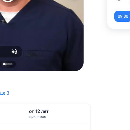
Item
1
09:30
of
6
ще 3
от 12 лет
принимает