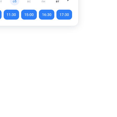
пт
сб
вс
пн
вт
ср
чт
пт
11:30
15:00
16:30
17:30