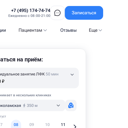
+7 (495) 174-74-74
Записаться
Ежедневно с 08:00-21:00
ции
Пациентам
Отзывы
Еще
аться на приём:
идуальное занятие ЛФК
50 мин
 ₽
нимает в нескольких клиниках
околамская
350 м
густ
07
08
09
10
11
12
13
1