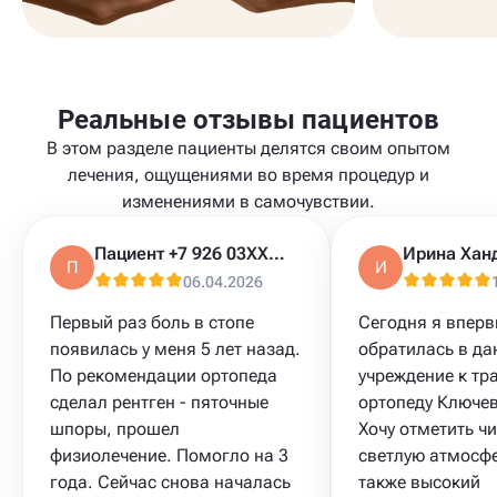
Реальные отзывы пациентов
В этом разделе пациенты делятся своим опытом
лечения, ощущениями во время процедур и
изменениями в самочувствии.
Пациент +7 926 03XXXXX
Ирина Хан
П
И
06.04.2026
Первый раз боль в стопе
Сегодня я впер
появилась у меня 5 лет назад.
обратилась в да
По рекомендации ортопеда
учреждение к тр
сделал рентген - пяточные
ортопеду Ключев
шпоры, прошел
Хочу отметить чи
физиолечение. Помогло на 3
светлую атмосфе
года. Сейчас снова началась
также высокий