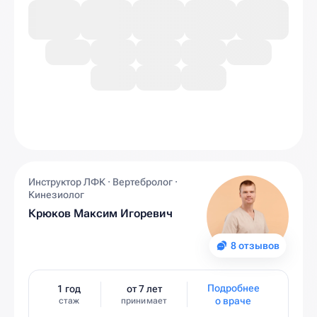
Инструктор ЛФК · Вертебролог ·
Кинезиолог
Крюков Максим Игоревич
8 отзывов
Подробнее
1 год
от 7 лет
о враче
стаж
принимает