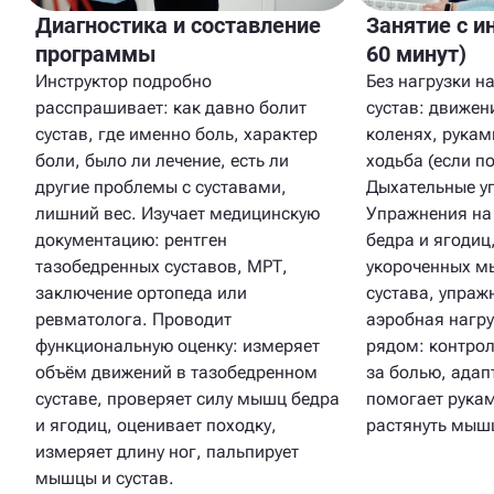
Диагностика и составление
Занятие с и
программы
60 минут)
Инструктор подробно
Без нагрузки н
расспрашивает: как давно болит
сустав: движен
сустав, где именно боль, характер
коленях, рукам
боли, было ли лечение, есть ли
ходьба (если по
другие проблемы с суставами,
Дыхательные у
лишний вес. Изучает медицинскую
Упражнения на
документацию: рентген
бедра и ягодиц
тазобедренных суставов, МРТ,
укороченных м
заключение ортопеда или
сустава, упраж
ревматолога. Проводит
аэробная нагру
функциональную оценку: измеряет
рядом: контрол
объём движений в тазобедренном
за болью, адап
суставе, проверяет силу мышц бедра
помогает рукам
и ягодиц, оценивает походку,
растянуть мыш
измеряет длину ног, пальпирует
мышцы и сустав.