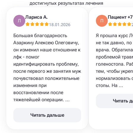
достигнутых результатах лечения
Лариса А.
Л
П
18.01.2026
Большая благодарность
Я прошла курс Л
Азаркину Алексею Олеговичу,
не так давно, п
он изменил наше отношение к
врача. Обратила
лфк - помог
проблемой тра
идентифицировать проблему,
голеностопа. Ра
после первого же занятия муж
тем, чтобы укреп
почувствовал положительные
нормализовать 
изменения при
стопы. На ...
восстановлении после
тяжелейшей операции. ...
Читать 
Читать дальше