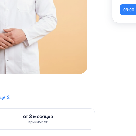
Item
1
09:00
of
6
ще 2
от 3 месяцев
принимает