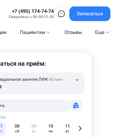
+7 (495) 174-74-74
Записаться
Ежедневно с 08:00-21:00
ции
Пациентам
Отзывы
Еще
аться на приём:
идуальное занятие ЛФК
60 мин
₽
га
густ
07
08
09
10
11
12
13
1
пт
сб
вс
пн
вт
ср
чт
пт