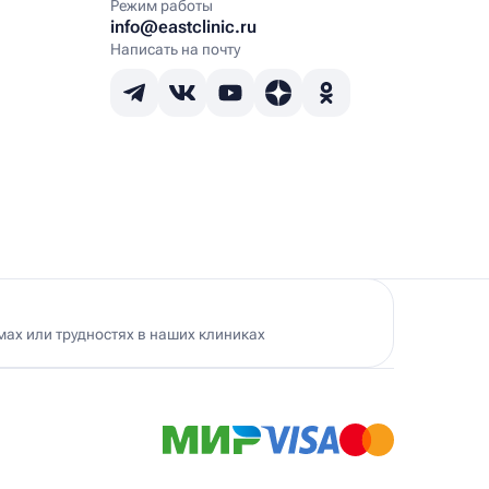
Режим работы
info@eastclinic.ru
Написать на почту
ах или трудностях в наших клиниках
Ист Клиника в Черемушках
500 м
. Гарибальди, 19А