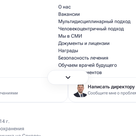
О нас
Вакансии
Мультидисциплинарный подход
Человекоцентричный подход
Мы в СМИ
Документы и лицензии
Награды
Безопасность лечения
Обучаем врачей будущего
Истории пациентов
Истории из практики врачей
Написать директору
ечаниями
Сообщите мне о проблем
4 г.
оохранения
Ист Клиника на Университете
470 м
линика на Соколе»
Москва, Ломоносовский пр-т, д. 25, корп. 4
ул