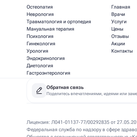
Остеопатия
Главная
Неврология
Врачи
Травматология и ортопедия
Услуги
Мануальная терапия
Цены
Психология
Отзывы
Гинекология
Акции
Урология
Контакты
Эндокринология
Диетология
Гастроэнтерология
Медицинский массаж
Обратная связь
Рефлексотерапия
Поделитесь впечатлениями, идеями или зам
Физиотерапия
Клиники
Лицензия: Л041-01137-77/00292835 от 27.05.201
Федеральная служба по надзору в сфере здрав
Ист Клиника на Соколе
220 м
Общество с ограниченной ответственностью «К
Москва, Ленинградский пр-т, д.76, корп. 3