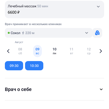
Лечебный массаж
50 мин
6600 ₽
Врач принимает в нескольких клиниках
Сокол
220 м
Август
08
09
10
11
12
сб
вс
пн
вт
ср
Item
1
09:30
10:30
of
6
Врач о себе