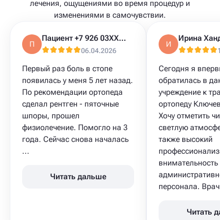
лечения, ощущениями во время процедур и
изменениями в самочувствии.
Пациент +7 926 03XXXXX
Ирина Хан
П
И
06.04.2026
Первый раз боль в стопе
Сегодня я впер
появилась у меня 5 лет назад.
обратилась в да
По рекомендации ортопеда
учреждение к тр
сделал рентген - пяточные
ортопеду Ключев
шпоры, прошел
Хочу отметить чи
физиолечение. Помогло на 3
светлую атмосфе
года. Сейчас снова началась
также высокий
...
профессионализ
внимательность
административн
Читать дальше
персонала. Врач 
Читать 