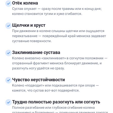
Отёк колена
Сустав опухает — сразу после травмы или к концу дня;
колено становится тугим и хуже сгибается.
Щелчки и хруст
При движении в колене слышны щелчки или ощущается
перекатывание — повреждённый край мениска задевает
суставные поверхности.
Заклинивание сустава
Колено внезапно «заклинивает» в согнутом положении —
оторванный фрагмент мениска блокирует движение, и
разогнуть ногу удаётся не сразу.
Чувство неустойчивости
Колено «подводит» или подкашивается при опоре —
кажется, что сустав вот-вот подвернётся.
Трудно полностью разогнуть или согнуть
Полное разгибание или глубокое сгибание колена
ограничено и болезненно — привычные движения даются