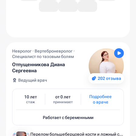
Невролог · Вертеброневролог ·
Специалист по тазовым болям
Отпущенникова Диана
Сергеевна
202 отзыва
Ведущий врач
Подробнее
10 лет
от 0 лет
о враче
стаж
принимает
Работает с беременными
Перелом большеберцовой кости и ложный сустав: моя история восстановления длиной в полтора года