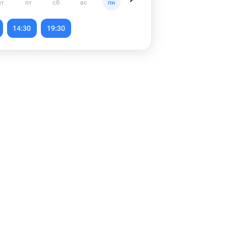
чт
пт
сб
вс
пн
вт
ср
чт
14:30
19:30