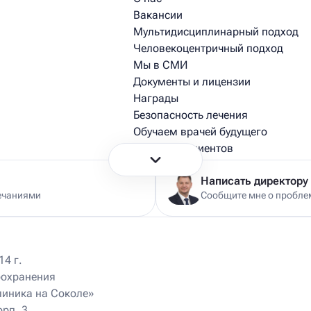
Вакансии
Мультидисциплинарный подход
Человекоцентричный подход
Мы в СМИ
Документы и лицензии
Награды
Безопасность лечения
Обучаем врачей будущего
Истории пациентов
Истории из практики врачей
Написать директору
ечаниями
Сообщите мне о проблем
4 г.
оохранения
Ист Клиника на Университете
470 м
линика на Соколе»
Москва, Ломоносовский пр-т, д. 25, корп. 4
ул
Пн – Вс 9.00 – 21.00
орп. 3