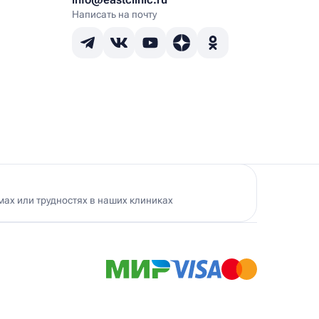
Написать на почту
ах или трудностях в наших клиниках
Ист Клиника в Черемушках
500 м
. Гарибальди, 19А
Вт – Сб 9.00 – 21.00; Вс, Пн – выходной