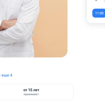
Item
1
11:00
of
6
· еще 4
от 15 лет
принимает