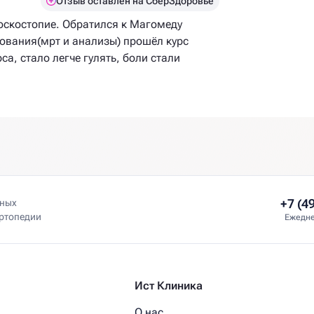
Отзыв оставлен на СберЗдоровье
лоскостопие. Обратился к Магомеду
дования(мрт и анализы) прошёл курс
а, стало легче гулять, боли стали
+7 (4
нных
ортопедии
Ежедне
Ист Клиника
О нас