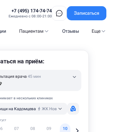
+7 (495) 174-74-74
Записаться
Ежедневно с 08:00-21:00
ции
Пациентам
Отзывы
Еще
аться на приём:
льтация врача
45 мин
₽
нимает в нескольких клиниках
ищи на Кадомцева
ЖК Новое Медведково
густ
06
07
08
09
10
11
12
1