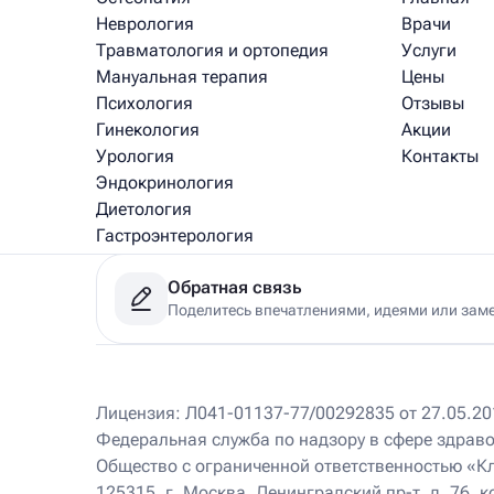
Неврология
Врачи
Травматология и ортопедия
Услуги
Мануальная терапия
Цены
Психология
Отзывы
Гинекология
Акции
Урология
Контакты
Эндокринология
Диетология
Гастроэнтерология
Медицинский массаж
Обратная связь
Рефлексотерапия
Поделитесь впечатлениями, идеями или зам
Физиотерапия
Клиники
Лицензия: Л041-01137-77/00292835 от 27.05.201
Федеральная служба по надзору в сфере здрав
Ист Клиника на Соколе
220 м
Общество с ограниченной ответственностью «К
Москва, Ленинградский пр-т, д.76, корп. 3
Пн – Вс 9.00 – 21.00
125315, г. Москва, Ленинградский пр-т, д. 76, к