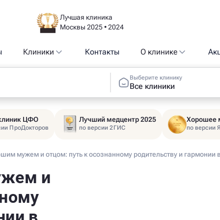
Лучшая клиника
Москвы 2025 • 2024
ы
Клиники
Контакты
О клинике
Ак
Выберите клинику
Все клиники
 клиник ЦФО
Лучший медцентр 2025
Хорошее 
сии ПроДокторов
по версии 2ГИС
по версии 
ошим мужем и отцом: путь к осознанному родительству и гармонии 
ужем и
нному
нии в