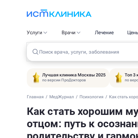
Услуги
Врачи
Лечение
Цен
Поиск врача, услуги, заболевания
Лучшая клиника Москвы 2025
Топ 3
по версии ПроДокторов
по вер
Главная
/
МедЖурнал
/
Психология
/
Как стать хор
Как стать хорошим м
отцом: путь к осозна
родительству и гармо