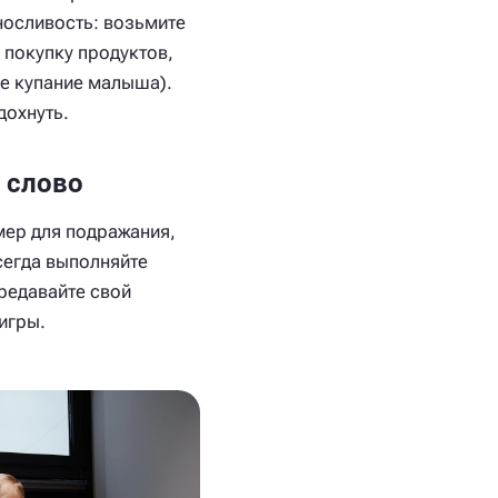
носливость: возьмите
, покупку продуктов,
ее купание малыша).
дохнуть.
 слово
мер для подражания,
сегда выполняйте
ередавайте свой
игры.