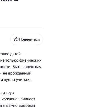
Поделиться
тание детей —
не только физических
нности. Быть надежным
— не врожденный
и нужно учиться.
 и груз
о мужчина начинает
енты важно вовремя