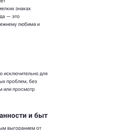
яет
мелких знаках
да — это
режнему любима и
ю исключительно для
ых проблем, без
ем или просмотр
анности и быт
ым выгоранием от