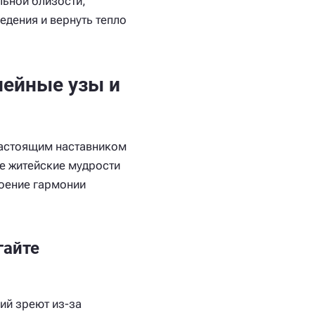
льной близости,
дения и вернуть тепло
мейные узы и
настоящим наставником
е житейские мудрости
оение гармонии
гайте
ий зреют из-за