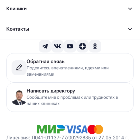
Детский артролог
Клиники
Детский вертебролог
Детский вертеброневролог
Детский врач ЛФК
Детский врач УЗИ
Контакты
Детский гастроэнтеролог
Детский гепатолог
Детский гинеколог
Детский гинеколог-эндокринолог
Детский гирудотерапевт
Обратная связь
Детский дерматовенеролог
Поделитесь впечатлениями, идеями или
Детский дерматолог
замечаниями
Детский диетолог
Детский инструктор ЛФК
Детский кинезиолог
Написать директору
Детский консультирующий врач ЛФК
Сообщите мне о проблемах или трудностях в
Детский мануальный терапевт
наших клиниках
Детский массажист
Детский невролог
Детский невролог-остеопат
Детский невропатолог
Детский нейропсихолог
Лицензия: Л041-01137-77/00292835 от 27.05.2014 г.