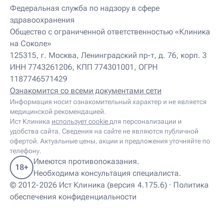
Детский нутрициолог
Федеральная служба по надзору в сфере
Детский ортопед
здравоохранения
Детский остеопат
Детский отоневролог
Общество с ограниченной ответственностью «Клиника
Детский подиатр
на Соколе»
Детский психиатр
125315, г. Москва, Ленинградский пр-т, д. 76, корп. 3
Детский психолог
ИНН 7743261206, КПП 774301001, ОГРН
Детский психотерапевт
1187746571429
Детский реабилитолог
Детский ревматолог
Ознакомится со всеми документами сети
Детский рефлексотерапевт
Информация носит ознакомительный характер и не является
Детский сомнолог
медицинской рекомендацией.
Детский спортивный врач
Ист Клиника
использует cookie
для персонализации и
Детский травматолог
удобства сайта. Сведения на сайте не являются публичной
Детский травматолог-ортопед
офертой. Актуальные цены, акции и предложения уточняйте по
Детский физиотерапевт
телефону.
Детский эндокринолог
Имеются противопоказания.
18+
Диабетолог
Необходима консультация специалиста.
Диетолог
© 2012-2026 Ист Клиника (версия 4.175.6) ·
Политика
И
обеспечения конфиденциальности
Иглорефлексотерапевт
Иглотерапевт