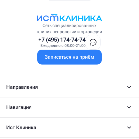
Висцеральный массажист
Висцеральный терапевт
Врач интегративной медицины
Врач ЛФК
Врач первичного приёма
Сеть специализированных
Врач УВТ
клиник неврологии и ортопедии
Врач УЗИ
+7 (495) 174-74-74
Врач ФРМ
Ежедневно с 08:00-21:00
Г
Записаться на приём
Гастроэнтеролог
Гастроэнтеролог-гепатолог
Гепатолог
Гериатр
Геронтолог
Направления
Гинеколог
Гинеколог-эндокринолог
Гипнотерапевт
Навигация
Гирудолог
Гирудотерапевт
Д
Ист Клиника
Дерматовенеролог
Дерматолог