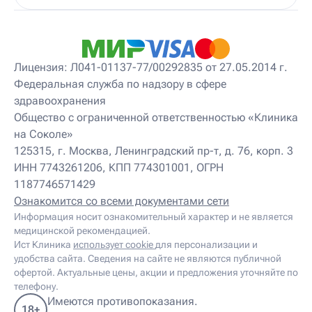
Детский массажист
Детский невролог
Детский невролог-остеопат
Детский невропатолог
Детский нейропсихолог
Лицензия: Л041-01137-77/00292835 от 27.05.2014 г.
Детский нутрициолог
Федеральная служба по надзору в сфере
Детский ортопед
здравоохранения
Детский остеопат
Детский отоневролог
Общество с ограниченной ответственностью «Клиника
Детский подиатр
на Соколе»
Детский психиатр
125315, г. Москва, Ленинградский пр-т, д. 76, корп. 3
Детский психолог
ИНН 7743261206, КПП 774301001, ОГРН
Детский психотерапевт
1187746571429
Детский реабилитолог
Детский ревматолог
Ознакомится со всеми документами сети
Детский рефлексотерапевт
Информация носит ознакомительный характер и не является
Детский сомнолог
медицинской рекомендацией.
Детский спортивный врач
Ист Клиника
использует cookie
для персонализации и
Детский травматолог
удобства сайта. Сведения на сайте не являются публичной
Детский травматолог-ортопед
офертой. Актуальные цены, акции и предложения уточняйте по
Детский физиотерапевт
телефону.
Детский эндокринолог
Имеются противопоказания.
18+
Диабетолог