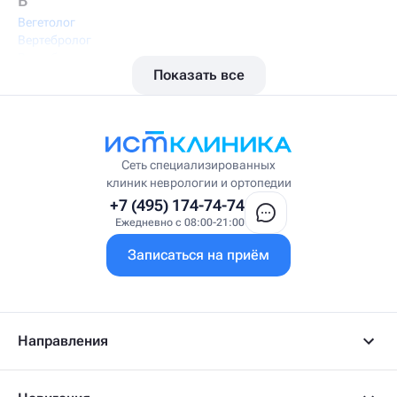
В
Вегетолог
Вертебролог
Вертеброневролог
Показать все
Вестибулолог
Висцеральный массажист
Висцеральный терапевт
Врач интегративной медицины
Врач ЛФК
Врач первичного приёма
Сеть специализированных
Врач УВТ
клиник неврологии и ортопедии
Врач УЗИ
+7 (495) 174-74-74
Врач ФРМ
Ежедневно с 08:00-21:00
Г
Записаться на приём
Гастроэнтеролог
Гастроэнтеролог-гепатолог
Гепатолог
Гериатр
Геронтолог
Направления
Гинеколог
Гинеколог-эндокринолог
Гипнотерапевт