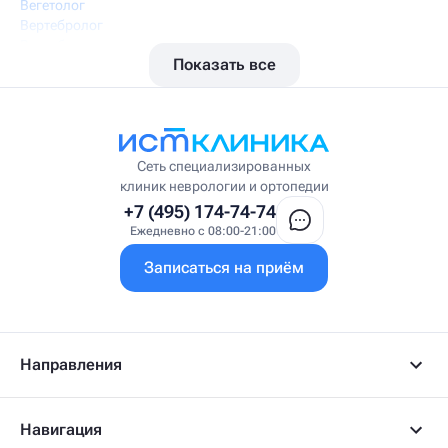
Вегетолог
Вертебролог
Вертеброневролог
Показать все
Вестибулолог
Висцеральный массажист
Висцеральный терапевт
Врач интегративной медицины
Врач ЛФК
Врач первичного приёма
Сеть специализированных
Врач УВТ
клиник неврологии и ортопедии
Врач УЗИ
+7 (495) 174-74-74
Врач ФРМ
Ежедневно с 08:00-21:00
Г
Записаться на приём
Гастроэнтеролог
Гастроэнтеролог-гепатолог
Гепатолог
Гериатр
Геронтолог
Направления
Гинеколог
Гинеколог-эндокринолог
Гипнотерапевт
Навигация
Гирудолог