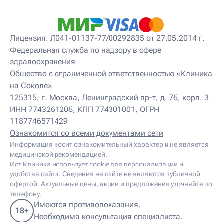
Детский невролог
Детский невролог-остеопат
Детский невропатолог
Детский нейропсихолог
Лицензия: Л041-01137-77/00292835 от 27.05.2014 г.
Детский нутрициолог
Федеральная служба по надзору в сфере
Детский ортопед
здравоохранения
Детский остеопат
Детский отоневролог
Общество с ограниченной ответственностью «Клиника
Детский подиатр
на Соколе»
Детский психиатр
125315, г. Москва, Ленинградский пр-т, д. 76, корп. 3
Детский психолог
ИНН 7743261206, КПП 774301001, ОГРН
Детский психотерапевт
1187746571429
Детский реабилитолог
Детский ревматолог
Ознакомится со всеми документами сети
Детский рефлексотерапевт
Информация носит ознакомительный характер и не является
Детский сомнолог
медицинской рекомендацией.
Детский спортивный врач
Ист Клиника
использует cookie
для персонализации и
Детский травматолог
удобства сайта. Сведения на сайте не являются публичной
Детский травматолог-ортопед
офертой. Актуальные цены, акции и предложения уточняйте по
Детский физиотерапевт
телефону.
Детский эндокринолог
Имеются противопоказания.
18+
Диабетолог
Необходима консультация специалиста.
Диетолог