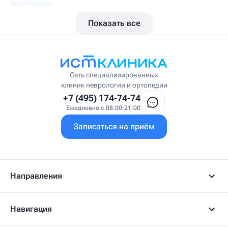
Вертебролог
Вертеброневролог
Показать все
Вестибулолог
Висцеральный массажист
Висцеральный терапевт
Врач интегративной медицины
Врач ЛФК
Врач первичного приёма
Сеть специализированных
Врач УВТ
клиник неврологии и ортопедии
Врач УЗИ
+7 (495) 174-74-74
Врач ФРМ
Ежедневно с 08:00-21:00
Г
Записаться на приём
Гастроэнтеролог
Гастроэнтеролог-гепатолог
Гепатолог
Гериатр
Геронтолог
Направления
Гинеколог
Гинеколог-эндокринолог
Гипнотерапевт
Навигация
Гирудолог
Гирудотерапевт