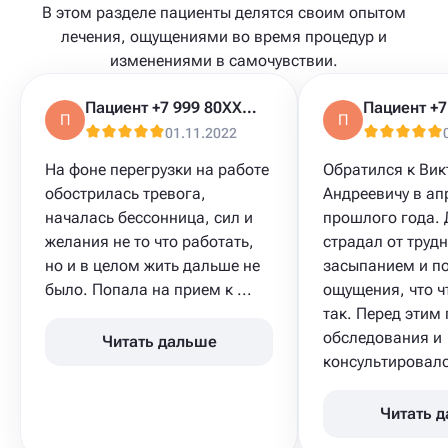
В этом разделе пациенты делятся своим опытом
лечения, ощущениями во время процедур и
изменениями в самочувствии.
Пациент +7 999 80XXXXX
П
П
01.11.2022
На фоне перегрузки на работе
Обратился к Вик
обострилась тревога,
Андреевичу в ап
началась бессонница, сил и
прошлого года. 
желания не то что работать,
страдал от трудн
но и в целом жить дальше не
засыпанием и п
было. Попала на прием к ...
ощущения, что чт
так. Перед этим
обследования и
Читать дальше
консультировался
Читать 