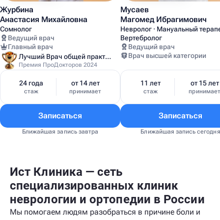
Журбина
Мусаев
Анастасия Михайловна
Магомед Ибрагимович
Сомнолог
Невролог · Мануальный терапе
Ведущий врач
Вертебролог
Главный врач
Ведущий врач
Врач высшей категории
Лучший Врач общей практики Москвы
Премия ПроДокторов 2024
24 года
от 14 лет
11 лет
от 15 лет
стаж
принимает
стаж
принимае
Записаться
Записаться
Ближайшая запись завтра
Ближайшая запись сегодн
Ист Клиника — сеть
специализированных клиник
неврологии и ортопедии в России
Мы помогаем людям разобраться в причине боли и