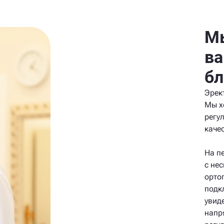
Мы
ва
бл
Эрек
Мы х
регу
каче
На п
с не
орто
подк
увид
напр