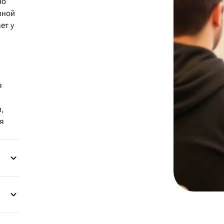
но
мной
ет у
я
,
я