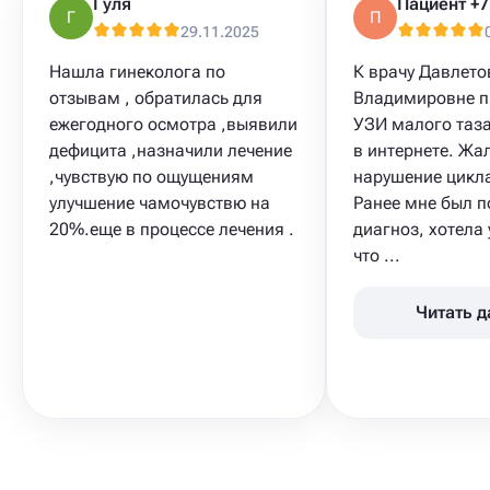
Гуля
Г
П
29.11.2025
Нашла гинеколога по
К врачу Давлето
отзывам , обратилась для
Владимировне п
ежегодного осмотра ,выявили
УЗИ малого таз
дефицита ,назначили лечение
в интернете. Жа
,чувствую по ощущениям
нарушение цикла
улучшение чамочувствю на
Ранее мне был п
20%.еще в процессе лечения .
диагноз, хотела 
что ...
Читать 