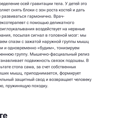
ределение осей гравитации тела. У детей это
ляет снять блоки с зон роста костей и дать
е развиваться гармонично. Врач-
ексотерапевт с помощью деликатного
оиглоукалывания воздействует на нервные
чания, посылая сигнал в головной мозг: мы
аем спазм с зажатой наружной группы мышц
ни и одновременно «будим», тонизируем
реннюю группу. Мышечно-фасциальный релиз
танавливает подвижность связок подошвы. В
льтате стопа сама, за счет собственных
пших мышц, приподнимается, формирует
ильный защитный свод и возвращает человеку
ую, пружинящую походку.
те