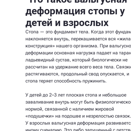
деформация стопы у
детей и взрослых
Стопа — это фундамент тела. Когда этот фунда
наклоняется внутрь, перекашивается вся «жила
конструкция» нашего организма. При вальгусн
деформации основная нагрузка падает на тара
ладьевидный сустав, который биологически не
рассчитан на удержание всего веса тела. Связк
растягиваются, продольный свод опускается, и
стопа теряет способность пружинить.
У детей до 2–3 лет плоская стопа и небольшое
заваливание внутрь могут быть физиологическо
нормой, связанной с наличием жировой
«подушечки» на подошве и незрелостью связок
У взрослых вальгусная деформация развиваетс
иному сценарию. Это либо запущенный с детств