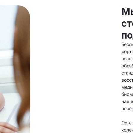
Мы
ст
п
Бесс
«орт
чело
обез
стан
восс
меди
биом
наше
пере
Осте
коле