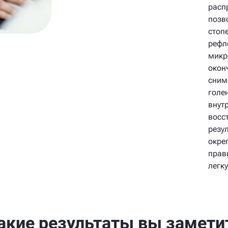
расп
позво
стоп
рефл
микр
окон
сним
голе
внут
восс
резу
окре
прав
легк
акие результаты вы замети