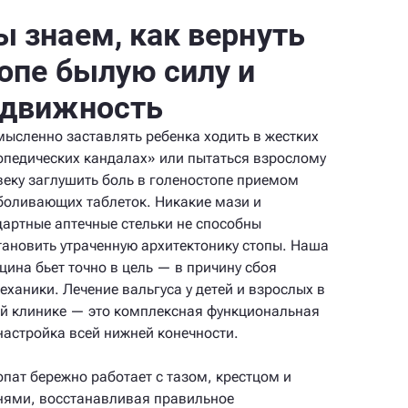
 знаем, как вернуть
опе былую силу и
одвижность
мысленно заставлять ребенка ходить в жестких
опедических кандалах» или пытаться взрослому
веку заглушить боль в голеностопе приемом
боливающих таблеток. Никакие мази и
дартные аптечные стельки не способны
тановить утраченную архитектонику стопы. Наша
цина бьет точно в цель — в причину сбоя
еханики. Лечение вальгуса у детей и взрослых в
й клинике — это комплексная функциональная
настройка всей нижней конечности.
опат бережно работает с тазом, крестцом и
нями, восстанавливая правильное