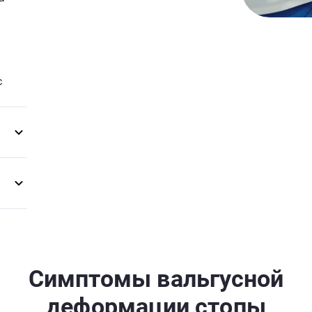
й
с
Симптомы вальгусной
деформации стопы