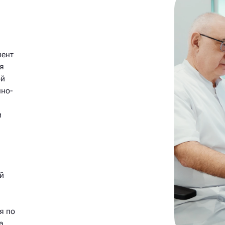
мент
я
ой
нно-
и
й
.
я по
а