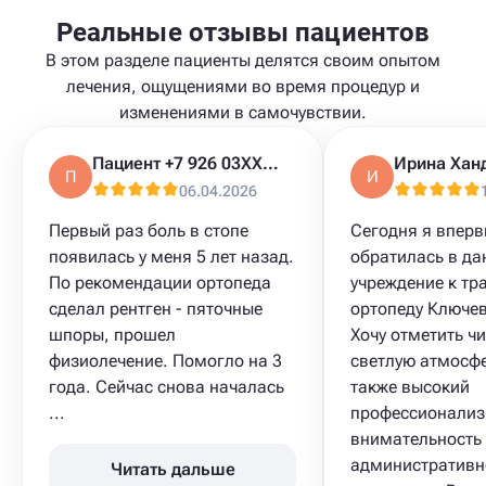
Реальные отзывы пациентов
В этом разделе пациенты делятся своим опытом
лечения, ощущениями во время процедур и
изменениями в самочувствии.
Пациент +7 926 03XXXXX
Ирина Хан
П
И
06.04.2026
Первый раз боль в стопе
Сегодня я впер
появилась у меня 5 лет назад.
обратилась в да
По рекомендации ортопеда
учреждение к тр
сделал рентген - пяточные
ортопеду Ключев
шпоры, прошел
Хочу отметить чи
физиолечение. Помогло на 3
светлую атмосфе
года. Сейчас снова началась
также высокий
...
профессионализ
внимательность
административн
Читать дальше