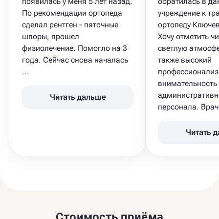
появилась у меня 5 лет назад.
обратилась в да
По рекомендации ортопеда
учреждение к тр
сделал рентген - пяточные
ортопеду Ключев
шпоры, прошел
Хочу отметить чи
физиолечение. Помогло на 3
светлую атмосфе
года. Сейчас снова началась
также высокий
...
профессионализ
внимательность
административн
Читать дальше
персонала. Врач 
Читать 
Стоимость приёма