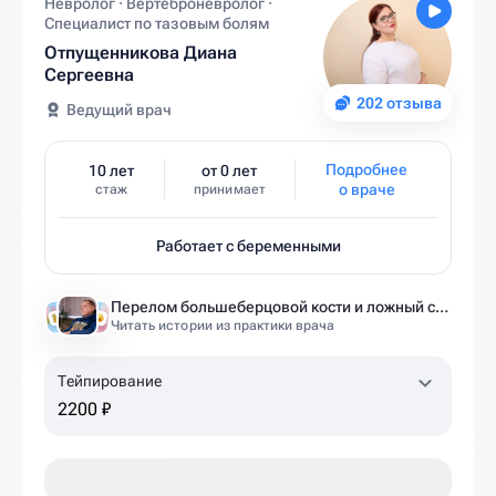
Невролог · Вертеброневролог ·
Специалист по тазовым болям
Отпущенникова Диана
Сергеевна
202 отзыва
Ведущий врач
Подробнее
10 лет
от 0 лет
о враче
стаж
принимает
Работает с беременными
Перелом большеберцовой кости и ложный сустав: моя история восстановления длиной в полтора года
Читать истории из практики врача
Тейпирование
2200 ₽